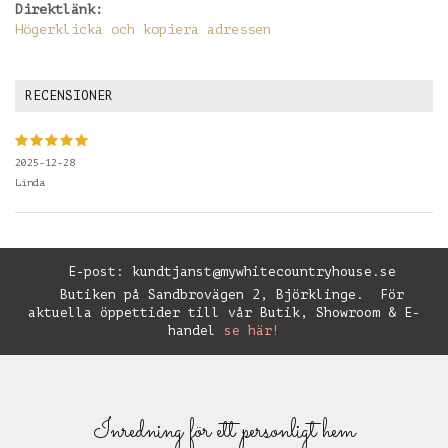
Direktlänk:
Högerklicka och kopiera adressen
RECENSIONER
2025-12-28
Linda
E-post:
kundtjanst@mywhitecountryhouse.se
Butiken på Sandbrovägen 2, Björklinge. För
aktuella öppettider till vår Butik, Showroom & E-
handel
se här!
Inredning för ett personligt hem