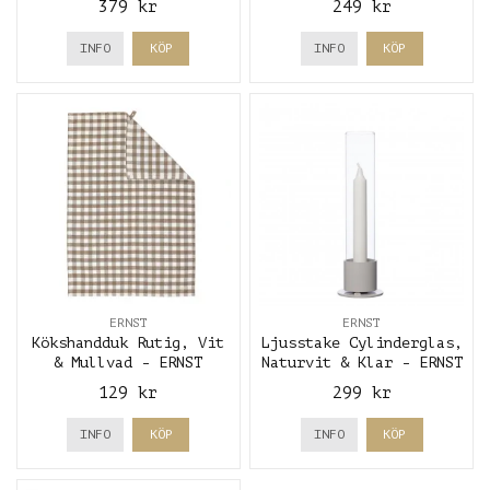
379 kr
249 kr
INFO
KÖP
INFO
KÖP
ERNST
ERNST
Kökshandduk Rutig, Vit
Ljusstake Cylinderglas,
& Mullvad - ERNST
Naturvit & Klar - ERNST
129 kr
299 kr
INFO
KÖP
INFO
KÖP