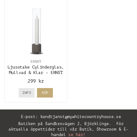
ERNST
Ljusstake Cylinderglas,
Mullvad & Klar - ERNST
299 kr
INFO
KÖP
E-post:
kundtjanst@mywhitecountryhouse.se
Butiken på Sandbrovägen 2, Björklinge. För
aktuella öppettider till vår Butik, Showroom & E-
handel
se här!