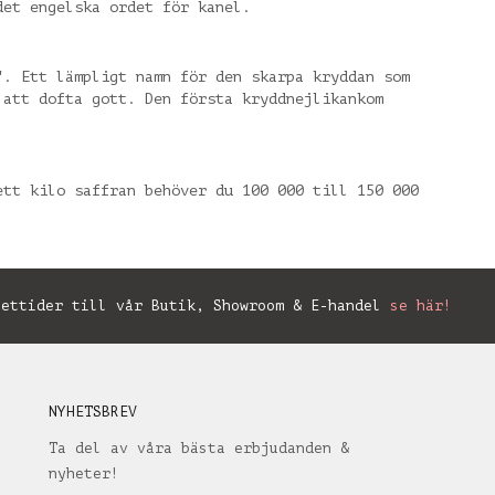
det engelska ordet för kanel.
". Ett lämpligt namn för den skarpa kryddan som
 att dofta gott. Den första kryddnejlikankom
ett kilo saffran behöver du 100 000 till 150 000
ettider till vår Butik, Showroom & E-handel
se här!
NYHETSBREV
Ta del av våra bästa erbjudanden &
nyheter!