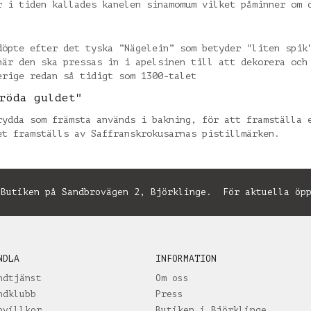
r i tiden kallades kanelen sinamomum vilket påminner om 
döpte efter det tyska ”Nägelein” som betyder "liten spik
när den ska pressas in i apelsinen till att dekorera och
erige redan så tidigt som 1300-talet
röda guldet"
rydda som främsta används i bakning, för att framställa 
et framställs av Saffranskrokusarnas pistillmärken.
utiken på Sandbrovägen 2, Björklinge. För aktuella öpp
NDLA
INFORMATION
ndtjänst
Om oss
ndklubb
Press
pvillkor
Butiken i Björklinge