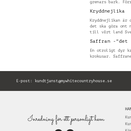
grenars bark. För
Kryddnejlika
Kryddnejlikan är 
det ska göra ont 
till vårt land Sv
Saffran -"det 
En otroligt dyr k
krokusar. Saffran
E-post:
kundtjanst@mywhitecountryhouse.se
B
HA
Inredning för ett personligt hem
Ku
Ku
Kö