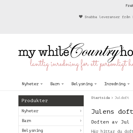
Fra
Snabba leveranser från 
lantlig inredning för ett personligt 
Nyheter
Barn
Belysning
Inredning
Startsida
Juldoft
Produkter
Julens dof
Nyheter
Barn
Doften av Jul
Belysning
Här hittar du dof