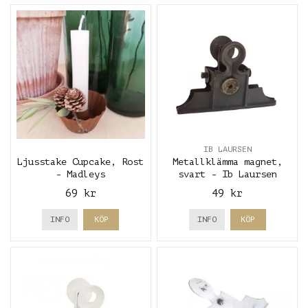
IB LAURSEN
Ljusstake Cupcake, Rost
Metallklämma magnet,
- Madleys
svart - Ib Laursen
69 kr
49 kr
INFO
KÖP
INFO
KÖP