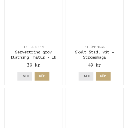
IB LAURSEN
STRÖMSHAGA
Servettring grov
Skylt Städ, vit -
flätning, natur - Ib
Strömshaga
Laursen
39 kr
49 kr
INFO
KÖP
INFO
KÖP