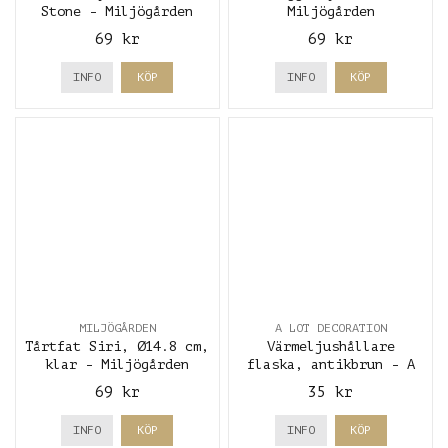
Stone - Miljögården
Miljögården
69 kr
69 kr
INFO
KÖP
INFO
KÖP
MILJÖGÅRDEN
A LOT DECORATION
Tårtfat Siri, Ø14.8 cm,
Värmeljushållare
klar - Miljögården
flaska, antikbrun - A
lot decoration
69 kr
35 kr
INFO
KÖP
INFO
KÖP