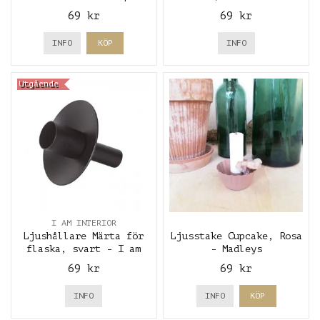
interior
69 kr
69 kr
INFO
KÖP
INFO
Utgående
I AM INTERIOR
Ljushållare Märta för
Ljusstake Cupcake, Rosa
flaska, svart - I am
- Madleys
interior
69 kr
69 kr
INFO
INFO
KÖP