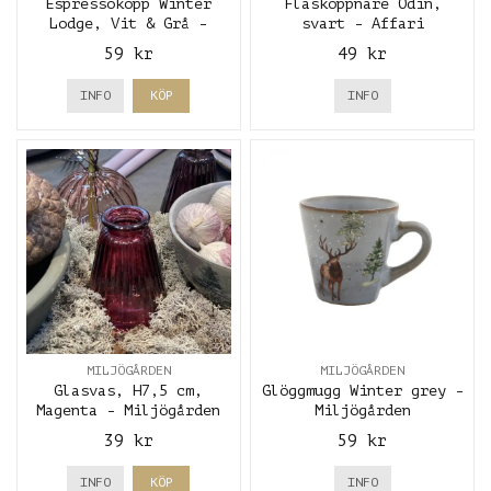
Espressokopp Winter
Flasköppnare Odin,
Lodge, Vit & Grå -
svart - Affari
Krasilnikoff
59 kr
49 kr
INFO
KÖP
INFO
MILJÖGÅRDEN
MILJÖGÅRDEN
Glasvas, H7,5 cm,
Glöggmugg Winter grey -
Magenta - Miljögården
Miljögården
39 kr
59 kr
INFO
KÖP
INFO