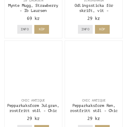
IB LAURSEN
STRÖMSHAGA
Mynte Mugg, Strawberry
Odlingssticka för
- Ib Laursen
skrift, vit -
Strömshaga
69 kr
29 kr
INFO
KÖP
INFO
KÖP
CHIC ANTIQUE
CHIC ANTIQUE
Pepparkaksform Julgran,
Pepparkaksform Ren,
rostfritt stål - Chic
rostfritt stål - Chic
Antique
Antique
29 kr
29 kr