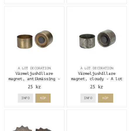
A LOT DECORATION
A LOT DECORATION
Värmeljushållare
Värmeljushållare
magnet, antikmässing -
magnet, cloudy - A lot
A lot decoration
decoration
25 kr
25 kr
INFO
KÖP
INFO
KÖP