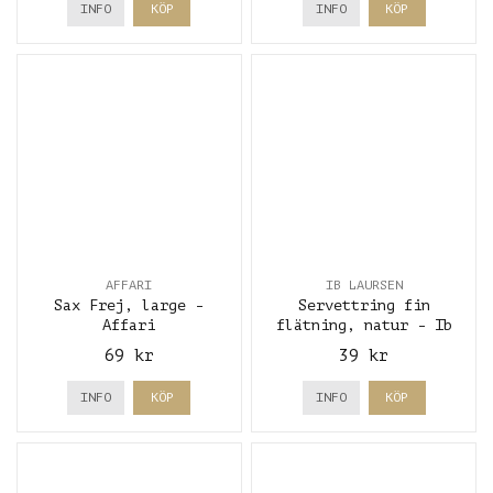
INFO
KÖP
INFO
KÖP
AFFARI
IB LAURSEN
Sax Frej, large -
Servettring fin
Affari
flätning, natur - Ib
Laursen
69 kr
39 kr
INFO
KÖP
INFO
KÖP