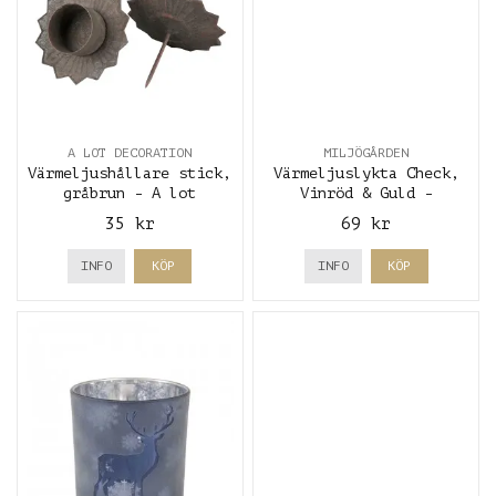
A LOT DECORATION
MILJÖGÅRDEN
Värmeljushållare stick,
Värmeljuslykta Check,
gråbrun - A lot
Vinröd & Guld -
decoration
Miljögården
35 kr
69 kr
INFO
KÖP
INFO
KÖP