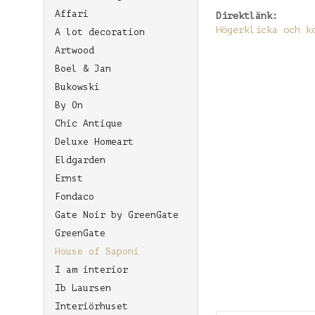
Affari
Direktlänk:
Högerklicka och k
A lot decoration
Artwood
Boel & Jan
Bukowski
By On
Chic Antique
Deluxe Homeart
Eldgarden
Ernst
Fondaco
Gate Noir by GreenGate
GreenGate
House of Saponi
I am interior
Ib Laursen
Interiörhuset