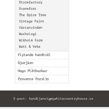
Storefactory
Svanefors
The Spice Tree
Vintage Paint
Västanvinden
Washologi
Wikholm Form
Watt & Veke
Flytande handtvål
Gjutjärn
Hugo Plåtburkar
Provence Porslin
E-post:
kundtjanst@mywhitecountryhouse.se
B