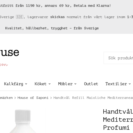
ktfritt från 1190 kr, annars 69 kr, Betala med Klarna!
Sverige 🇸🇪, lagervaror
skickas
normalt från vårt lager inom
1-
Kvalitet, hållbarhet, trygghet – från Sverige
hem
Kalkfärg
Köket
Möbler
Outlet
Textilier
umärken
House of Saponi
Handtvål Refill Maioliche Mediterranea
Handtvå
Mediter
Profumi