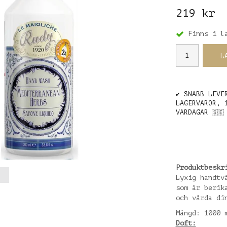
219 kr
Finns i l
L
✔️ SNABB LEVE
LAGERVAROR, 
VARDAGAR
🇸🇪
Produktbeskr
Lyxig handtv
som är berik
och vårda di
Mängd: 1000 
Doft: