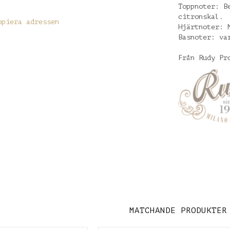
Toppnoter: B
citronskal.
opiera adressen
Hjärtnoter: 
Basnoter: va
Från Rudy P
MATCHANDE PRODUKTER