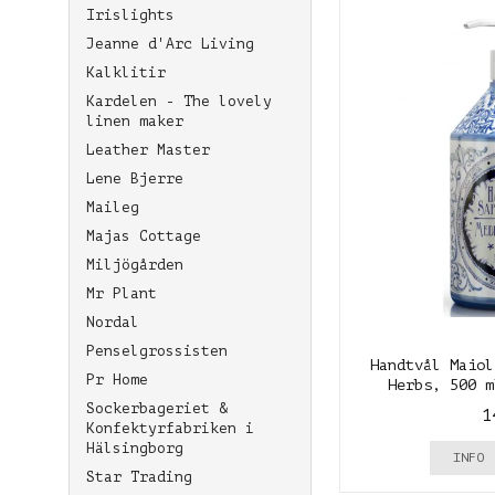
Irislights
Jeanne d'Arc Living
Kalklitir
Kardelen - The lovely
linen maker
Leather Master
Lene Bjerre
Maileg
Majas Cottage
Miljögården
Mr Plant
Nordal
Penselgrossisten
Handtvål Maiol
Pr Home
Herbs, 500 m
Sockerbageriet &
1
Konfektyrfabriken i
Hälsingborg
INFO
Star Trading