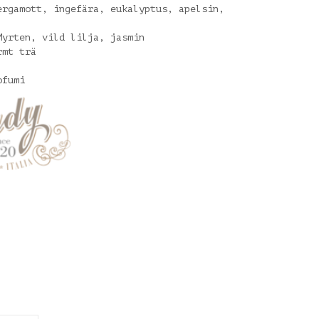
ergamott, ingefära, eukalyptus, apelsin,
Myrten, vild lilja, jasmin
rmt trä
rofumi