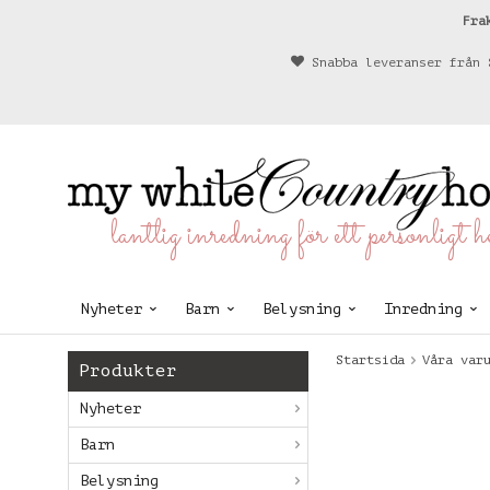
Fra
Snabba leveranser från 
lantlig inredning för ett personligt 
Nyheter
Barn
Belysning
Inredning
Startsida
Våra var
Produkter
Nyheter
Barn
Belysning