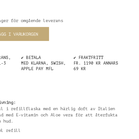
ager för omgående leverans
ÄGG I VARUKORGEN
RANS,
✔️ BETALA
✔️ FRAKTFRITT
1-3
MED KLARNA, SWISH,
FR. 1190 KR ANNARS
APPLE PAY MFL
69 KR
ivning:
ål i refillflaska med en härlig doft av Italien
ad med E-vitamin och Aloe vera för att återfukta
n hud.
ml refill