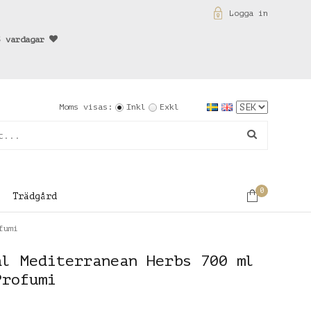
Logga in
3 vardagar
Moms visas:
Inkl
Exkl
0
Trädgård
fumi
ål Mediterranean Herbs 700 ml
Profumi