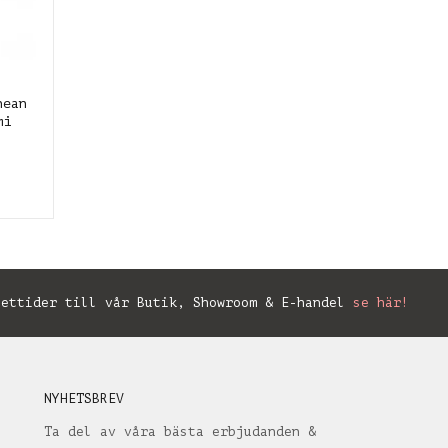
nean
mi
ettider till vår Butik, Showroom & E-handel
se här!
NYHETSBREV
Ta del av våra bästa erbjudanden &