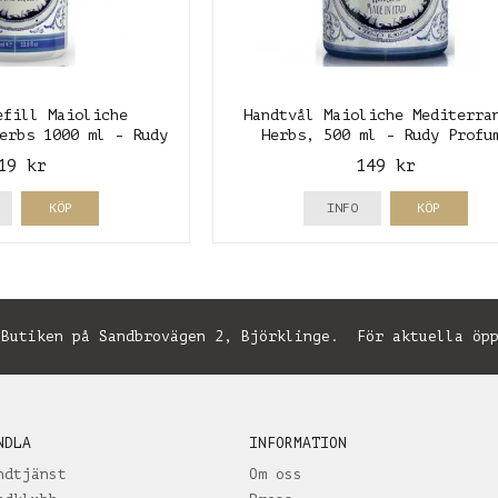
efill Maioliche
Handtvål Maioliche Mediterra
erbs 1000 ml - Rudy
Herbs, 500 ml - Rudy Profu
rofumi
19 kr
149 kr
KÖP
INFO
KÖP
utiken på Sandbrovägen 2, Björklinge. För aktuella öpp
NDLA
INFORMATION
ndtjänst
Om oss