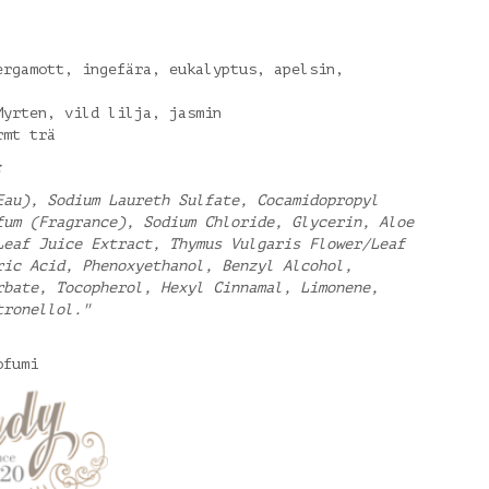
ergamott, ingefära, eukalyptus, apelsin,
Myrten, vild lilja, jasmin
rmt trä
:
Eau), Sodium Laureth Sulfate, Cocamidopropyl
fum (Fragrance), Sodium Chloride, Glycerin, Aloe
Leaf Juice Extract, Thymus Vulgaris Flower/Leaf
ric Acid, Phenoxyethanol, Benzyl Alcohol,
rbate, Tocopherol, Hexyl Cinnamal, Limonene,
tronellol."
rofumi