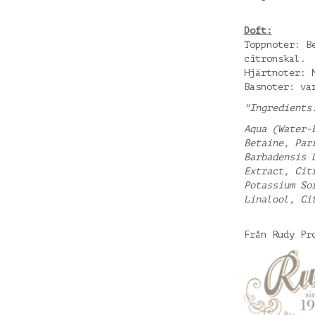
Doft:
Toppnoter: B
citronskal.
Hjärtnoter: 
Basnoter: va
"Ingredients
Aqua (Water-
Betaine, Par
Barbadensis 
Extract, Cit
Potassium So
Linalool, Ci
Från Rudy P