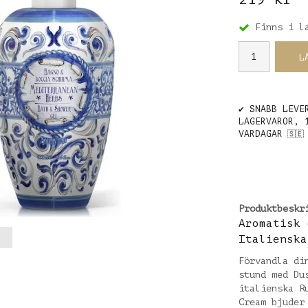
Finns i l
L
✔️ SNABB LEVE
LAGERVAROR, 
VARDAGAR
🇸🇪
Produktbeskr
Aromatisk 
Italienska
Förvandla di
stund med Du
italienska R
Cream bjuder