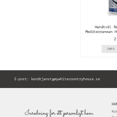
Handtvål R
Mediterranean H
P
2
INFO
E-post:
kundtjanst@mywhitecountryhouse.se
B
HA
Inredning för ett personligt hem
Ku