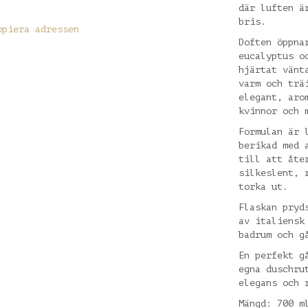
där luften ä
bris.
opiera adressen
Doften öppna
eucalyptus o
hjärtat vänt
varm och trä
elegant, aro
kvinnor och 
Formulan är 
berikad med 
till att åte
silkeslent, 
torka ut.
Flaskan pryd
av italiensk
badrum och g
En perfekt g
egna duschru
elegans och 
Mängd: 700 m