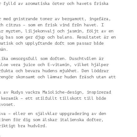
r fylld av aromatiska örter och havets friska
r med gnistrande toner av bergamott, ingefära,
ch citrus – som en frisk vind från havet. I
ar myrten, liljekonvalj och jasmin, följt av en
ig bas som ger djup och balans. Resultatet är en
matisk och upplyftande doft som passar både
män.
lika omsorgsfull som doften. Duschtvålen är
aloe vera juice och E-vitamin, vilket hjälper
rfukta och bevara hudens mjukhet. Den löddrar
rengör skonsamt och lämnar huden fräsch utan att
s av Rudys vackra Maioliche-design, inspirerad
 keramik – ett stilfullt tillskott till både
åvoset.
åva – eller en självklar uppgradering av den
tinen för dig som älskar italienska dofter,
riktigt bra hudvård.
l