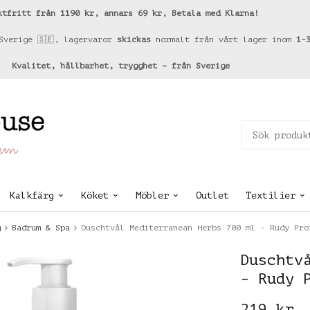
ktfritt från 1190 kr, annars 69 kr, Betala med Klarna!
Sverige 🇸🇪, lagervaror
skickas
normalt från vårt lager inom
1-
Kvalitet, hållbarhet, trygghet – från Sverige
hem
Kalkfärg
Köket
Möbler
Outlet
Textilier
g
Badrum & Spa
Duschtvål Mediterranean Herbs 700 ml - Rudy Pro
Duschtv
- Rudy 
219 kr