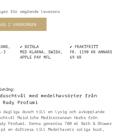
ager för omgående leverans
ÄGG I VARUKORGEN
RANS,
✔️ BETALA
✔️ FRAKTFRITT
1-3
MED KLARNA, SWISH,
FR. 1190 KR ANNARS
APPLE PAY MFL
69 KR
ivning:
duschtvål med medelhavsörter från
 Rudy Profumi
n dagliga dusch till en lyxig och avkopplande
schtvål Maioliche Mediterranean Herbs från
udy Profumi. Denna generösa 700 ml Bath & Shower
 på en doftresa till Medelhavets soliga kust,