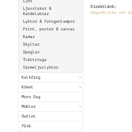
Ljus
Direktlänk:
Ljusstakar &
Högerklicka och k
Kandelabrar
Lyktor & Fotogenlampor
Print, poster & canvas
Ramar
Skyltar
Speglar
Tvättstuga
Värmeljuslyktor
Kalkfärg
Köket
Mors Dag
Möbler
Outlet
Påsk