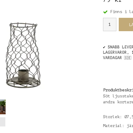
Finns i l
L
✔️ SNABB LEVE
LAGERVAROR, 
VARDAGAR
🇸🇪
Produktbeskr
Söt ljusstak
andra kortar
Storlek: Ø7,
Material: jä