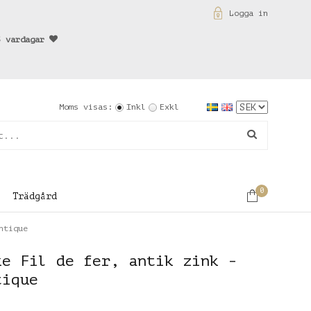
Logga in
3 vardagar
Moms visas:
Inkl
Exkl
0
Trädgård
ntique
ke Fil de fer, antik zink -
tique