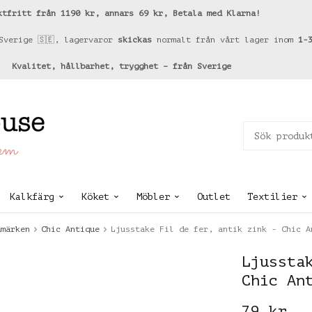
ktfritt från 1190 kr, annars 69 kr, Betala med Klarna!
Sverige 🇸🇪, lagervaror
skickas
normalt från vårt lager inom
1-
Kvalitet, hållbarhet, trygghet – från Sverige
hem
Kalkfärg
Köket
Möbler
Outlet
Textilier
umärken
Chic Antique
Ljusstake Fil de fer, antik zink - Chic A
Ljussta
Chic An
79 kr