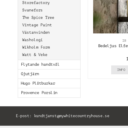
Storefactory
Svanefors
The Spice Tree
Vintage Paint
Västanvinden
Washologi
IB
Bedeljus Elfe
Wikholm Form
Watt & Veke
Flytande handtvål
INFO
Gjutjärn
Hugo Plåtburkar
Provence Porslin
E-post:
kundtjanst@mywhitecountryhouse.se
B