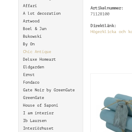
Affari
Artikelnummer:
A lot decoration
71128100
Artwood
Direktlänk:
Boel & Jan
Högerklicka och k
Bukowski
By On
Chic Antique
Deluxe Homeart
Eldgarden
Ernst
Fondaco
Gate Noir by GreenGate
GreenGate
House of Saponi
I am interior
Ib Laursen
Interiörhuset