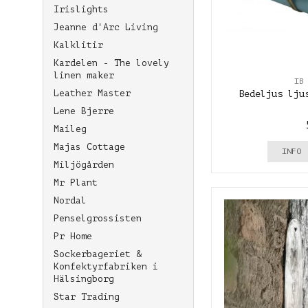
Irislights
Jeanne d'Arc Living
Kalklitir
Kardelen - The lovely
linen maker
IB
Leather Master
Bedeljus lju
Lene Bjerre
Maileg
Majas Cottage
INFO
Miljögården
Mr Plant
Nordal
Penselgrossisten
Pr Home
Sockerbageriet &
Konfektyrfabriken i
Hälsingborg
Star Trading