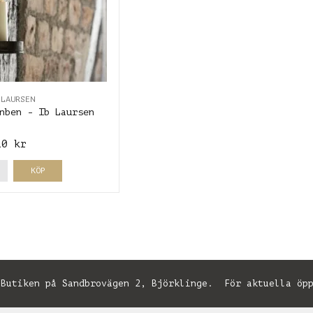
 LAURSEN
nben - Ib Laursen
10 kr
KÖP
utiken på Sandbrovägen 2, Björklinge. För aktuella öpp