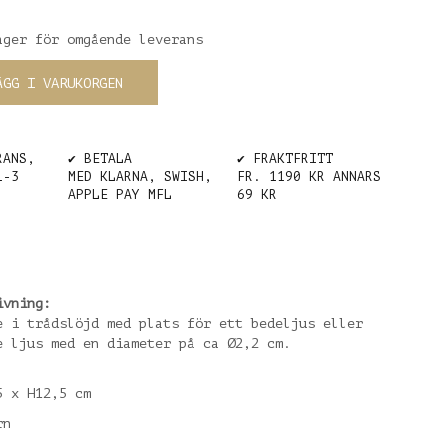
ager för omgående leverans
ÄGG I VARUKORGEN
RANS,
✔️ BETALA
✔️ FRAKTFRITT
1-3
MED KLARNA, SWISH,
FR. 1190 KR ANNARS
APPLE PAY MFL
69 KR
ivning:
e i trådslöjd med plats för ett bedeljus eller
e ljus med en diameter på ca Ø2,2 cm.
5 x H12,5 cm
rn