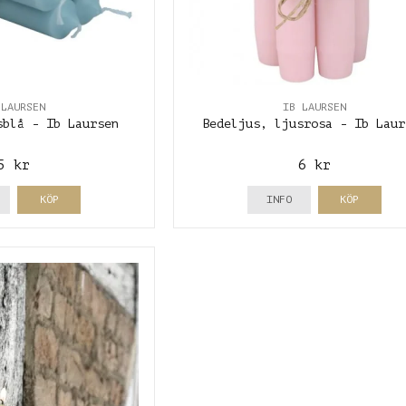
 LAURSEN
IB LAURSEN
sblå - Ib Laursen
Bedeljus, ljusrosa - Ib Laur
5 kr
6 kr
KÖP
INFO
KÖP