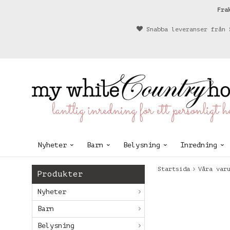
Fra
Snabba leveranser från 
lantlig inredning för ett personligt 
Nyheter
Barn
Belysning
Inredning
Startsida
Våra var
Produkter
Nyheter
Barn
Belysning