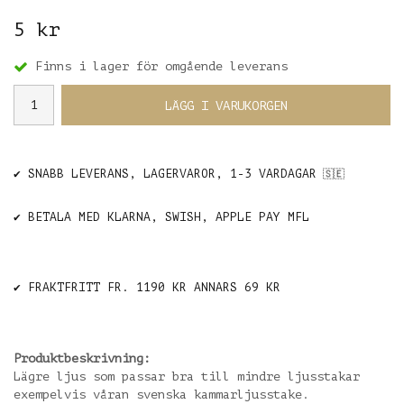
5 kr
Finns i lager för omgående leverans
LÄGG I VARUKORGEN
✔️ SNABB LEVERANS, LAGERVAROR, 1-3 VARDAGAR
🇸🇪
✔️ BETALA MED KLARNA, SWISH, APPLE PAY MFL
✔️ FRAKTFRITT FR. 1190 KR ANNARS 69 KR
Produktbeskrivning:
Lägre ljus som passar bra till mindre ljusstakar
exempelvis våran svenska kammarljusstake.