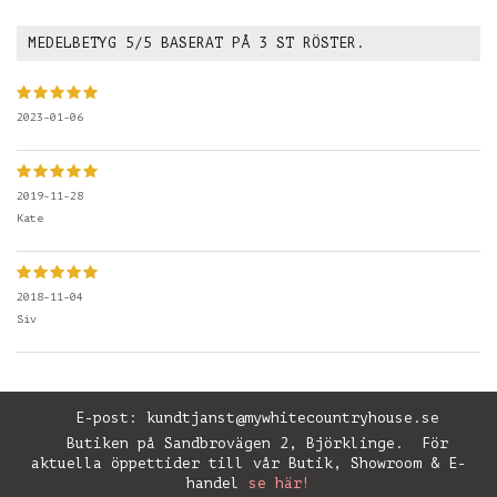
MEDELBETYG
5
/5 BASERAT PÅ
3
ST RÖSTER.
2023-01-06
2019-11-28
Kate
2018-11-04
Siv
E-post:
kundtjanst@mywhitecountryhouse.se
Butiken på Sandbrovägen 2, Björklinge. För
aktuella öppettider till vår Butik, Showroom & E-
handel
se här!