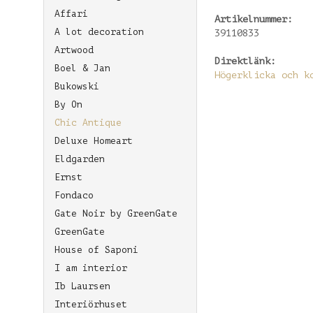
Affari
Artikelnummer:
A lot decoration
39110833
Artwood
Direktlänk:
Boel & Jan
Högerklicka och k
Bukowski
By On
Chic Antique
Deluxe Homeart
Eldgarden
Ernst
Fondaco
Gate Noir by GreenGate
GreenGate
House of Saponi
I am interior
Ib Laursen
Interiörhuset