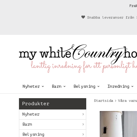
Fra
Snabba leveranser från 
lantlig inredning för ett personligt 
Nyheter
Barn
Belysning
Inredning
Startsida
Våra var
Produkter
Nyheter
Barn
Belysning