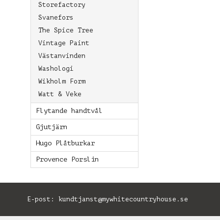
Storefactory
Svanefors
The Spice Tree
Vintage Paint
Västanvinden
Washologi
Wikholm Form
Watt & Veke
Flytande handtvål
Gjutjärn
Hugo Plåtburkar
Provence Porslin
E-post:
kundtjanst@mywhitecountryhouse.se
B