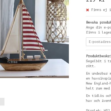
Finns ej i
Bevaka produ
Ange din e-p
finns i lage
Produktbeskr
Segelbåt i t
rött.
En underbar 
en havsinspi
New England-
helt rum med
En tidlös oc
hav och även
Storlek: H32