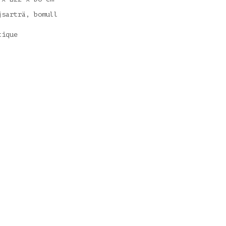
jsarträ, bomull
tique