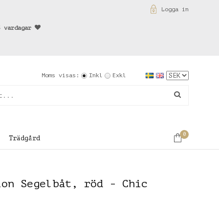
Logga in
3 vardagar
Moms visas:
Inkl
Exkl
0
Trädgård
ion Segelbåt, röd - Chic