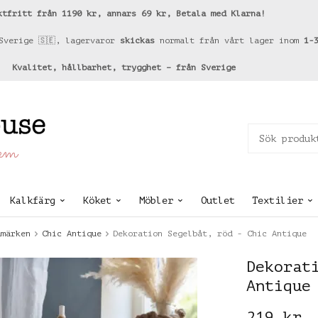
ktfritt från 1190 kr, annars 69 kr, Betala med Klarna!
Sverige 🇸🇪, lagervaror
skickas
normalt från vårt lager inom
1-
Kvalitet, hållbarhet, trygghet – från Sverige
hem
Kalkfärg
Köket
Möbler
Outlet
Textilier
umärken
Chic Antique
Dekoration Segelbåt, röd - Chic Antique
Dekorat
Antique
219 kr