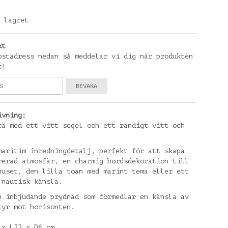
 lagret
kt
ostadress nedan så meddelar vi dig när produkten
r!
BEVAKA
ivning:
rä med ett vitt segel och ett randigt vitt och
maritim inredningdetalj, perfekt för att skapa
rerad atmosfär, en charmig bordsdekoration till
huset, den lilla toan med marint tema eller ett
 nautisk känsla.
h inbjudande prydnad som förmedlar en känsla av
tyr mot horisonten.
 x L22 x D6 cm