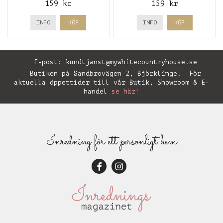
159 kr
159 kr
INFO
KÖP
INFO
KÖP
E-post:
kundtjanst@mywhitecountryhouse.se
Butiken på Sandbrovägen 2, Björklinge. För
aktuella öppettider till vår Butik, Showroom & E-
handel
se här!
Inredning för ett personligt hem