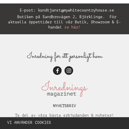
E-post:
kundtjanst@mywhitecountryhouse.se
Butiken på Sandbrovägen 2, Björklinge. För
aktuella öppettider till vår Butik, Showroom & E-
handel
se här!
Inredning för ett personligt hem
NYHETSBREV
Ta del av våra bästa erbjudanden & nyheter!
VI ANVÄNDER COOKIES