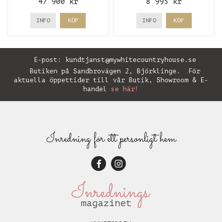
47 900 kr
8 995 kr
INFO
KÖP
INFO
KÖP
E-post:
kundtjanst@mywhitecountryhouse.se
Butiken på Sandbrovägen 2, Björklinge. För
aktuella öppettider till vår Butik, Showroom & E-
handel
se här!
Inredning för ett personligt hem