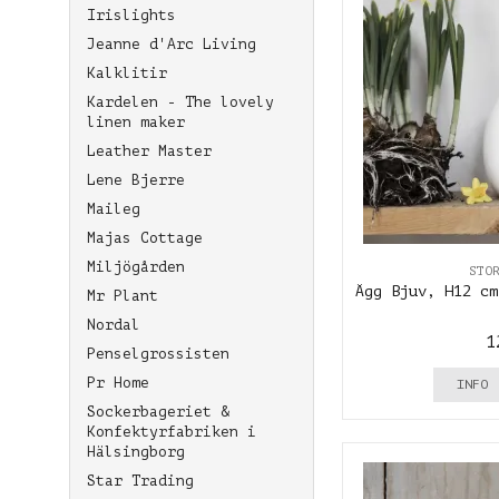
Irislights
Jeanne d'Arc Living
Kalklitir
Kardelen - The lovely
linen maker
Leather Master
Lene Bjerre
Maileg
Majas Cottage
Miljögården
STO
Ägg Bjuv, H12 cm
Mr Plant
Nordal
1
Penselgrossisten
Pr Home
INFO
Sockerbageriet &
Konfektyrfabriken i
Hälsingborg
Star Trading