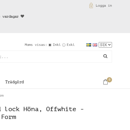
Logga in
3 vardagar
Moms visas:
Inkl
Exkl
0
Trädgård
rm
d lock Höna, Offwhite -
 Form