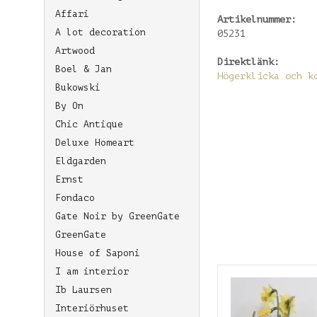
Affari
Artikelnummer:
A lot decoration
05231
Artwood
Direktlänk:
Boel & Jan
Högerklicka och k
Bukowski
By On
Chic Antique
Deluxe Homeart
Eldgarden
Ernst
Fondaco
Gate Noir by GreenGate
GreenGate
House of Saponi
I am interior
Ib Laursen
Interiörhuset