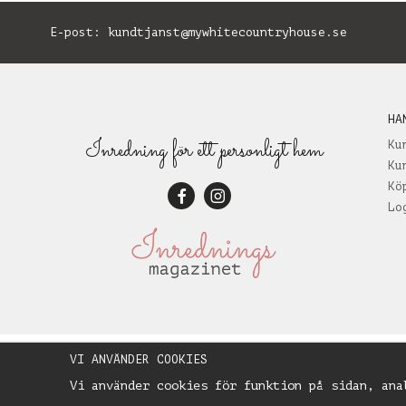
E-post:
kundtjanst@mywhitecountryhouse.se
B
HA
Inredning för ett personligt hem
Ku
Ku
Kö
Lo
VI ANVÄNDER COOKIES
Vi använder cookies för funktion på sidan, ana