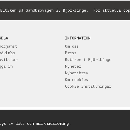
utiken på Sandbrovägen 2, Björklinge. För aktuella öpp
NDLA
INFORMATION
ndtjänst
Om oss
ndklubb
Press
pvillkor
Butiken i Björklinge
gga in
Nyheter
Nyhetsbrev
Om cookies
Cookie inställningar
lys av data och marknadsföring.