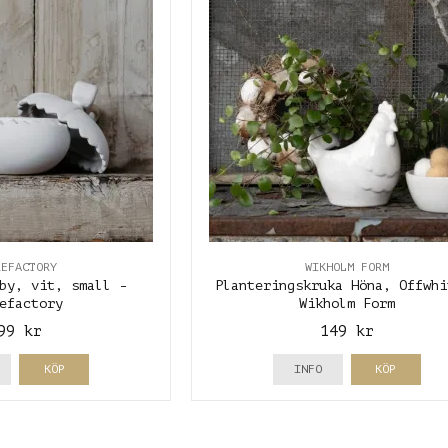
REFACTORY
WIKHOLM FORM
by, vit, small -
Planteringskruka Höna, Offwhi
efactory
Wikholm Form
99 kr
149 kr
KÖP
INFO
KÖP