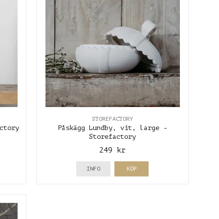
STOREFACTORY
ctory
Påskägg Lundby, vit, large -
Storefactory
249 kr
INFO
KÖP