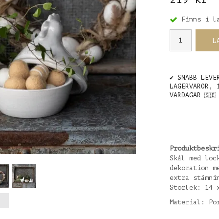
Finns i l
L
✔️ SNABB LEVE
LAGERVAROR, 
VARDAGAR
🇸🇪
Produktbeskr
Skål med loc
dekoration m
extra stämni
Storlek: 14 
Material: Po