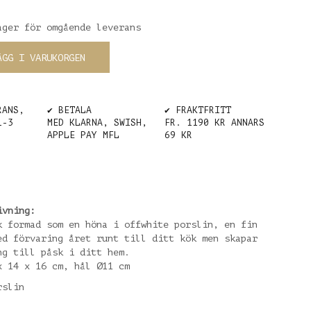
ager för omgående leverans
ÄGG I VARUKORGEN
RANS,
✔️ BETALA
✔️ FRAKTFRITT
1-3
MED KLARNA, SWISH,
FR. 1190 KR ANNARS
APPLE PAY MFL
69 KR
ivning:
k formad som en höna i offwhite porslin, en fin
ed förvaring året runt till ditt kök men skapar
ng till påsk i ditt hem.
x 14 x 16 cm, hål Ø11 cm
rslin