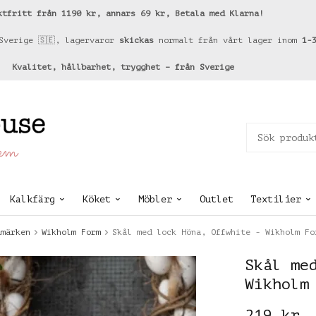
ktfritt från 1190 kr, annars 69 kr, Betala med Klarna!
Sverige 🇸🇪, lagervaror
skickas
normalt från vårt lager inom
1-
Kvalitet, hållbarhet, trygghet – från Sverige
hem
Kalkfärg
Köket
Möbler
Outlet
Textilier
umärken
Wikholm Form
Skål med lock Höna, Offwhite - Wikholm Fo
Skål me
Wikholm
219 kr