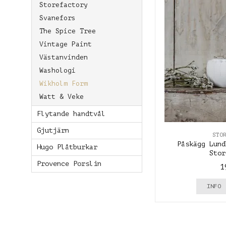
Storefactory
Svanefors
The Spice Tree
Vintage Paint
Västanvinden
Washologi
Wikholm Form
Watt & Veke
Flytande handtvål
Gjutjärn
STO
Påskägg Lund
Hugo Plåtburkar
Stor
Provence Porslin
1
INFO