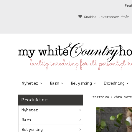
Fra
Snabba leveranser från 
lantlig inredning för ett personligt 
Nyheter
Barn
Belysning
Inredning
Startsida
Våra var
Produkter
Nyheter
Barn
Belysning