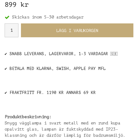
899 kr
Skickas inom 5-30 arbetsdagar
LÄGG I VARUKORGEN
✔️ SNABB LEVERANS, LAGERVAROR, 1-3 VARDAGAR
🇸🇪
✔️ BETALA MED KLARNA, SWISH, APPLE PAY MFL
✔️ FRAKTFRITT FR. 1190 KR ANNARS 69 KR
Produktbeskrivning:
Snygg vägglampa i svart metall med en rund kupa
opalvitt glas, lampan är fuktskyddad med IP23-
klassning och är därför lämplig för badrumsmiljö.