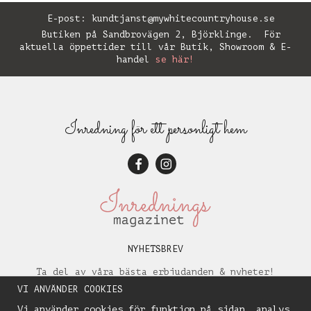
E-post:
kundtjanst@mywhitecountryhouse.se
Butiken på Sandbrovägen 2, Björklinge. För
aktuella öppettider till vår Butik, Showroom & E-
handel
se här!
Inredning för ett personligt hem
NYHETSBREV
Ta del av våra bästa erbjudanden & nyheter!
VI ANVÄNDER COOKIES
Vi använder cookies för funktion på sidan, analys