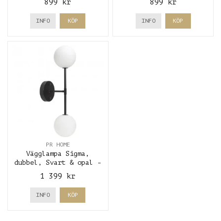
899 kr
899 kr
INFO
KÖP
INFO
KÖP
PR HOME
Vägglampa Sigma,
dubbel, Svart & opal -
Pr Home
1 399 kr
INFO
KÖP