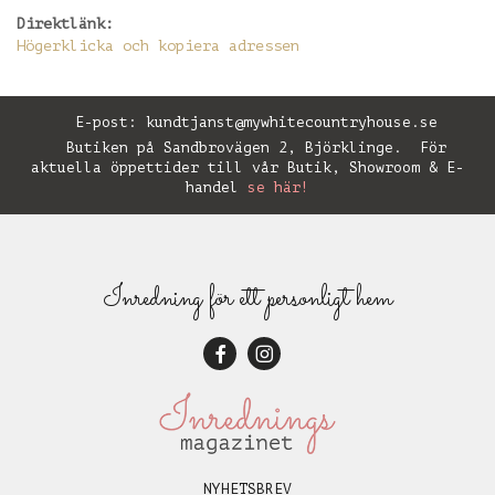
Direktlänk:
Högerklicka och kopiera adressen
E-post:
kundtjanst@mywhitecountryhouse.se
Butiken på Sandbrovägen 2, Björklinge. För
aktuella öppettider till vår Butik, Showroom & E-
handel
se här!
Inredning för ett personligt hem
NYHETSBREV