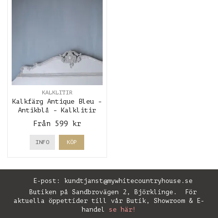
KALKLITIR
Kalkfärg Antique Bleu -
Antikblå - Kalklitir
Från 599 kr
INFO
KÖP
E-post:
kundtjanst@mywhitecountryhouse.se
Butiken på Sandbrovägen 2, Björklinge. För
aktuella öppettider till vår Butik, Showroom & E-
handel
se här!