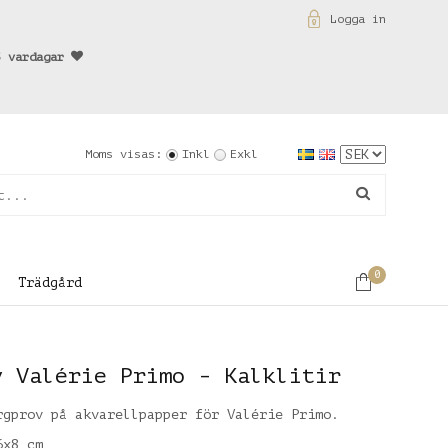
Logga in
3 vardagar
Moms visas:
Inkl
Exkl
0
Trädgård
v Valérie Primo - Kalklitir
rgprov på akvarellpapper för Valérie Primo.
6x8 cm