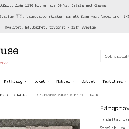
ktfritt från 1190 kr, annars 69 kr, Betala med Klarna!
Sverige 🇸🇪, lagervaror
skickas
normalt från vårt lager inom
1-
Kvalitet, hållbarhet, trygghet – från Sverige
hem
Kalkfärg
Köket
Möbler
Outlet
Textilier
umärken
Kalklitir
Färgprov Valérie Primo - Kalklitir
Färgpro
Handmålat fä
Storlek: ca 