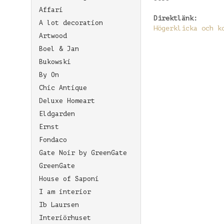
Affari
Direktlänk:
A lot decoration
Högerklicka och k
Artwood
Boel & Jan
Bukowski
By On
Chic Antique
Deluxe Homeart
Eldgarden
Ernst
Fondaco
Gate Noir by GreenGate
GreenGate
House of Saponi
I am interior
Ib Laursen
Interiörhuset