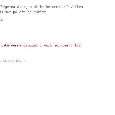
färgerna återges olika beroende på vilken
du har på din bildskärm.
ir
 inte denna produkt i vårt sortiment för
s startsida »