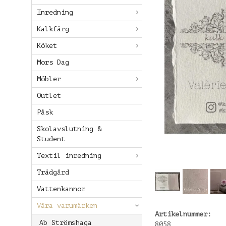
Inredning
Kalkfärg
Köket
Mors Dag
Möbler
Outlet
Påsk
Skolavslutning &
Student
Textil inredning
Trädgård
Vattenkannor
Våra varumärken
Artikelnummer:
Ab Strömshaga
8058