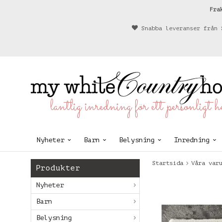
Fra
Snabba leveranser från 
lantlig inredning för ett personligt 
Nyheter
Barn
Belysning
Inredning
Startsida
Våra var
Produkter
Nyheter
Barn
Belysning