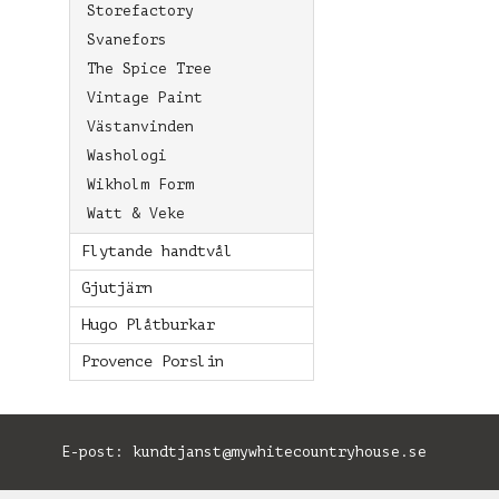
Storefactory
Svanefors
The Spice Tree
Vintage Paint
Västanvinden
Washologi
Wikholm Form
Watt & Veke
Flytande handtvål
Gjutjärn
Hugo Plåtburkar
Provence Porslin
E-post:
kundtjanst@mywhitecountryhouse.se
B