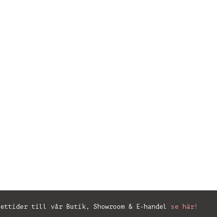
ettider till vår Butik, Showroom & E-handel
se här!