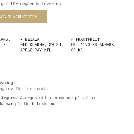
ager för omgående leverans
ÄGG I VARUKORGEN
RANS,
✔️ BETALA
✔️ FRAKTFRITT
1-3
MED KLARNA, SWISH,
FR. 1190 KR ANNARS
APPLE PAY MFL
69 KR
ivning:
rgprov för Terracotta.
färgerna återges olika beroende på vilken
du har på din bildskärm.
ir