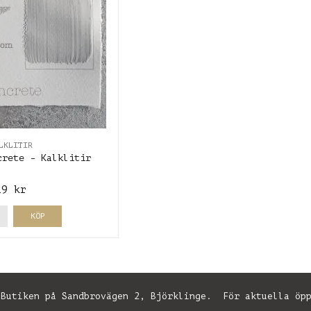
LKLITIR
crete - Kalklitir
29 kr
KÖP
utiken på Sandbrovägen 2, Björklinge. För aktuella öpp