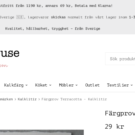
ktfritt från 1190 kr, annars 69 kr, Betala med Klarna!
Sverige 🇸🇪, lagervaror
skickas
normalt från vårt lager inom
1-
Kvalitet, hållbarhet, trygghet – från Sverige
hem
Kalkfärg
Köket
Möbler
Outlet
Textilier
umärken
Kalklitir
Färgprov Terracotta - Kalklitir
Färgpro
29 kr