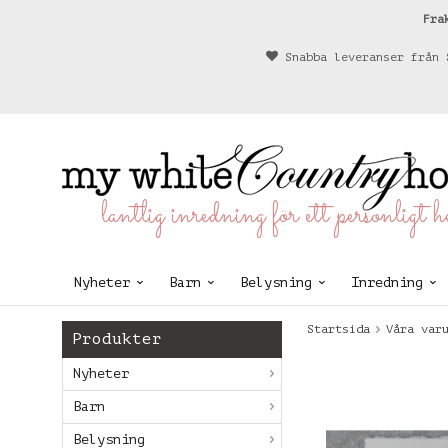
Fra
Snabba leveranser från 
lantlig inredning för ett personligt 
Nyheter
Barn
Belysning
Inredning
Startsida
Våra var
Produkter
Nyheter
Barn
Belysning