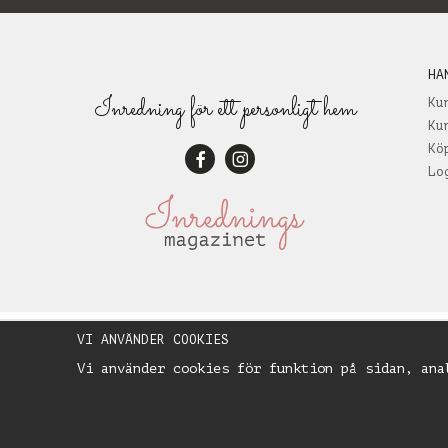
HA
Inredning för ett personligt hem
Ku
Ku
Kö
Lo
VI ANVÄNDER COOKIES
Vi använder cookies för funktion på sidan, ana