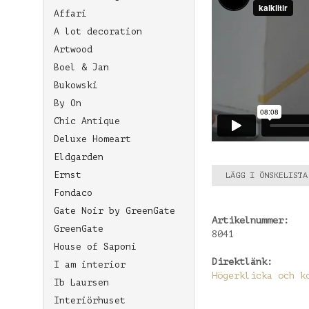
Affari
A lot decoration
Artwood
Boel & Jan
Bukowski
By On
Chic Antique
Deluxe Homeart
Eldgarden
Ernst
LÄGG I ÖNSKELISTA
Fondaco
Gate Noir by GreenGate
Artikelnummer:
GreenGate
8041
House of Saponi
Direktlänk:
I am interior
Högerklicka och k
Ib Laursen
Interiörhuset