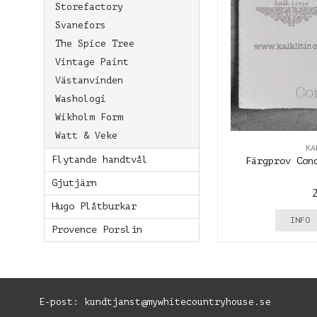
Storefactory
Svanefors
The Spice Tree
Vintage Paint
Västanvinden
Washologi
Wikholm Form
Watt & Veke
KA
Flytande handtvål
Färgprov Con
Gjutjärn
Hugo Plåtburkar
INFO
Provence Porslin
E-post:
kundtjanst@mywhitecountryhouse.se
B