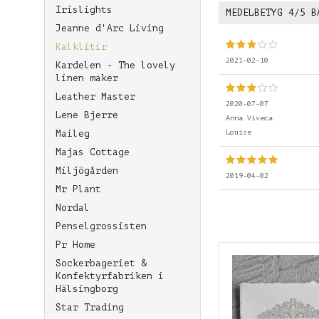
Irislights
MEDELBETYG
4
/5 B
Jeanne d'Arc Living
Kalklitir
2021-02-10
Kardelen - The lovely
linen maker
Leather Master
2020-07-07
Lene Bjerre
Anna Viveca
Louise
Maileg
Majas Cottage
Miljögården
2019-04-02
Mr Plant
Nordal
Penselgrossisten
Pr Home
Sockerbageriet &
Konfektyrfabriken i
Hälsingborg
Star Trading