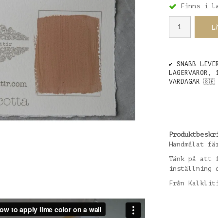
Finns i l
L
✔️ SNABB LEVE
LAGERVAROR, 
VARDAGAR
🇸🇪
Produktbeskr
Handmålat fä
Tänk på att 
inställning 
Från Kalklit