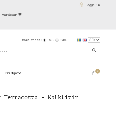
Logga in
3 vardagar
Moms visas:
Inkl
Exkl
0
Trädgård
v Terracotta - Kalklitir