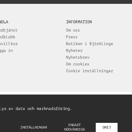
NDLA
INFORMATION
ndtjänst
Om oss
ndklubb
Press
pvillkor
Butiken i Björklinge
gga in
Nyheter
Nyhetsbrev
Om cookies
Cookie inställningar
lys av data och marknadsföring.
ENDAST
INSTÄLLNINGAR
OKEJ
NÖDVÄNDIGA
Drift & produktion:
Wikinggruppen