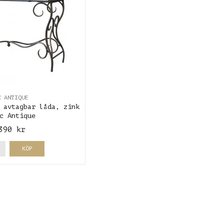
C ANTIQUE
 avtagbar låda, zink
c Antique
390 kr
KÖP