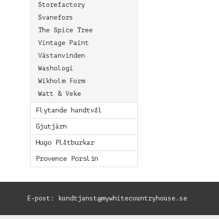
Storefactory
Svanefors
The Spice Tree
Vintage Paint
Västanvinden
Washologi
Wikholm Form
Watt & Veke
Flytande handtvål
Gjutjärn
Hugo Plåtburkar
Provence Porslin
E-post:
kundtjanst@mywhitecountryhouse.se
B