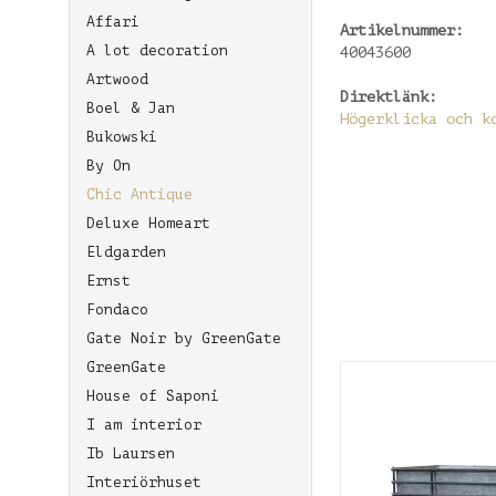
Affari
Artikelnummer:
A lot decoration
40043600
Artwood
Direktlänk:
Boel & Jan
Högerklicka och k
Bukowski
By On
Chic Antique
Deluxe Homeart
Eldgarden
Ernst
Fondaco
Gate Noir by GreenGate
GreenGate
House of Saponi
I am interior
Ib Laursen
Interiörhuset