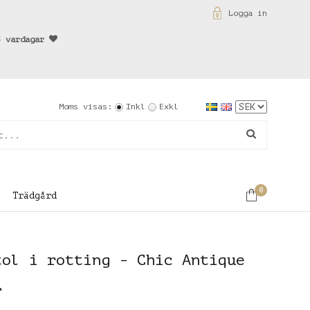
Logga in
3 vardagar
Moms visas:
Inkl
Exkl
0
Trädgård
tol i rotting - Chic Antique
r