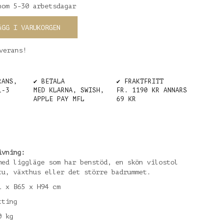
nom 5-30 arbetsdagar
ÄGG I VARUKORGEN
verans!
RANS,
✔️ BETALA
✔️ FRAKTFRITT
1-3
MED KLARNA, SWISH,
FR. 1190 KR ANNARS
APPLE PAY MFL
69 KR
ivning:
med liggläge som har benstöd, en skön vilostol
tu, växthus eller det större badrummet.
1 x B65 x H94 cm
tting
0 kg