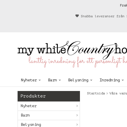
Fra
Snabba leveranser från 
lantlig inredning för ett personligt 
Nyheter
Barn
Belysning
Inredning
Startsida
Våra var
Produkter
Nyheter
Barn
Belysning