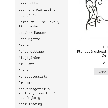
Irislights
Jeanne d'Arc Living
Kalklitir
Kardelen - The lovely
linen maker
Leather Master
Lene Bjerre
Maileg
CHI
Majas Cottage
Planteringsbord,
- Chi
Miljögården
3 
Mr Plant
Nordal
INFO
Penselgrossisten
Pr Home
Sockerbageriet &
Konfektyrfabriken i
Hälsingborg
Star Trading