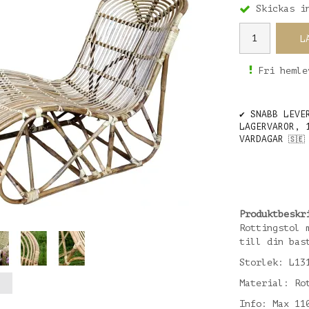
Skickas i
L
Fri hemle
✔️ SNABB LEVE
LAGERVAROR, 
VARDAGAR
🇸🇪
Produktbeskr
Rottingstol 
till din bas
Storlek: L13
Material: Ro
Info: Max 11