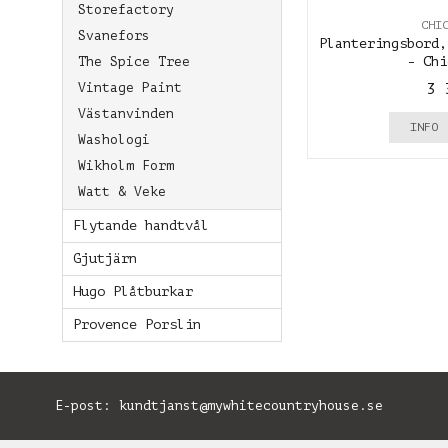
Storefactory
CHI
Svanefors
Planteringsbord,
The Spice Tree
- Chi
Vintage Paint
3 
Västanvinden
INFO
Washologi
Wikholm Form
Watt & Veke
Flytande handtvål
Gjutjärn
Hugo Plåtburkar
Provence Porslin
E-post:
kundtjanst@mywhitecountryhouse.se
B