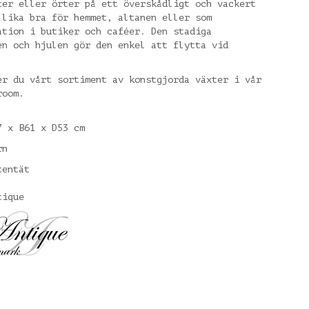
ter eller örter på ett överskådligt och vackert
 lika bra för hemmet, altanen eller som
ation i butiker och caféer. Den stadiga
en och hjulen gör den enkel att flytta vid
er du vårt sortiment av konstgjorda växter i vår
room.
7 x B61 x D53 cm
rn
tentät
tique