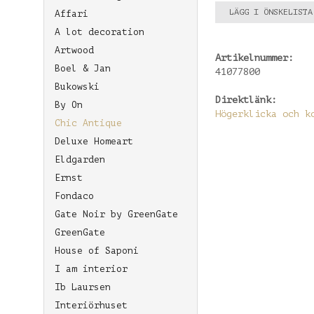
LÄGG I ÖNSKELISTA
Affari
A lot decoration
Artwood
Artikelnummer:
Boel & Jan
41077800
Bukowski
Direktlänk:
By On
Högerklicka och k
Chic Antique
Deluxe Homeart
Eldgarden
Ernst
Fondaco
Gate Noir by GreenGate
GreenGate
House of Saponi
I am interior
Ib Laursen
Interiörhuset