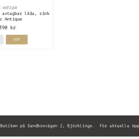
C ANTIQUE
 avtagbar låda, zink
c Antique
390 kr
KÖP
utiken på Sandbrovägen 2, Björklinge. För aktuella öpp