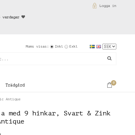
Logga in
3 vardagar
Moms visas:
Inkl
Exkl
0
Trädgård
ic Antique
la med 9 hinkar, Svart & Zink
Antique
r