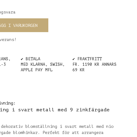
gsvara
ÄGG I VARUKORGEN
verans!
RANS,
✔️ BETALA
✔️ FRAKTFRITT
1-3
MED KLARNA, SWISH,
FR. 1190 KR ANNARS
APPLE PAY MFL
69 KR
ivning:
ing i svart metall med 9 zinkfärgade
 dekorativ blomställning i svart metall med nio
rgade blomhinkar. Perfekt för att arrangera