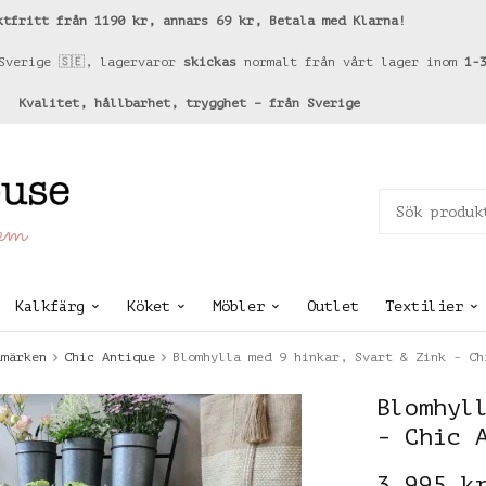
ktfritt från 1190 kr, annars 69 kr, Betala med Klarna!
Sverige 🇸🇪, lagervaror
skickas
normalt från vårt lager inom
1-
Kvalitet, hållbarhet, trygghet – från Sverige
hem
Kalkfärg
Köket
Möbler
Outlet
Textilier
umärken
Chic Antique
Blomhylla med 9 hinkar, Svart & Zink - Ch
Blomhyl
- Chic 
3 995 k