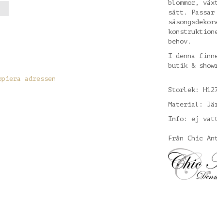
blommor, väx
sätt. Passar
säsongsdekor
konstruktion
behov.
I denna finn
butik & show
opiera adressen
Storlek: H12
Material: Jä
Info: ej vat
Från Chic An