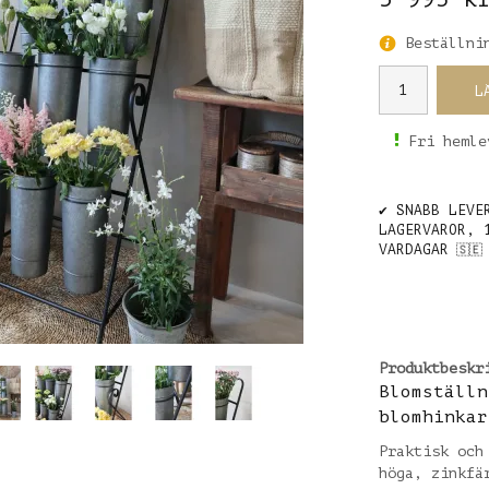
Beställnin
L
Fri hemle
✔️ SNABB LEVE
LAGERVAROR, 
VARDAGAR
🇸🇪
Produktbeskr
Blomställn
blomhinkar
Praktisk och
höga, zinkfä