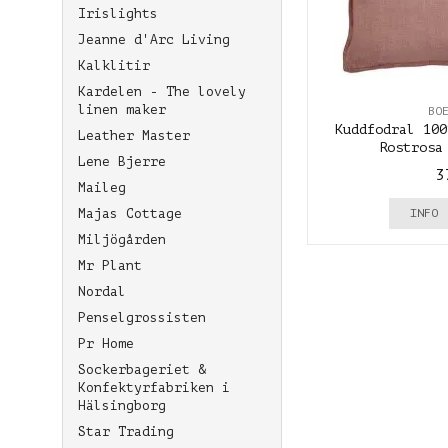
Irislights
Jeanne d'Arc Living
Kalklitir
Kardelen - The lovely
linen maker
BO
Kuddfodral 100
Leather Master
Rostrosa
Lene Bjerre
3
Maileg
Majas Cottage
INFO
Miljögården
Mr Plant
Nordal
Penselgrossisten
Pr Home
Sockerbageriet &
Konfektyrfabriken i
Hälsingborg
Star Trading