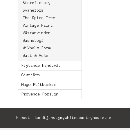
Storefactory
Svanefors
The Spice Tree
Vintage Paint
Västanvinden
Washologi
Wikholm Form
Watt & Veke
Flytande handtvål
Gjutjärn
Hugo Plåtburkar
Provence Porslin
E-post:
kundtjanst@mywhitecountryhouse.se
B