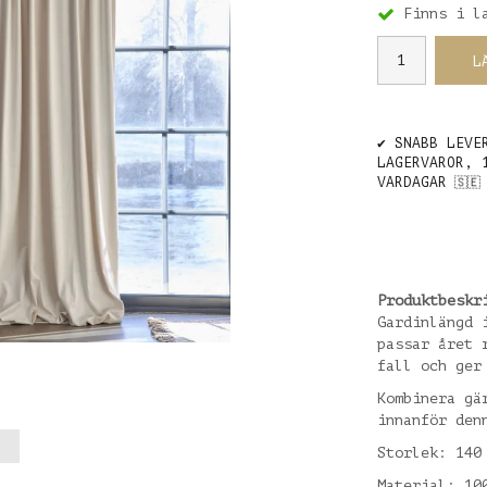
Finns i l
L
✔️ SNABB LEVE
LAGERVAROR, 
VARDAGAR
🇸🇪
Produktbeskr
Gardinlängd 
passar året 
fall och ger
Kombinera gä
innanför den
Storlek: 140
Material: 10