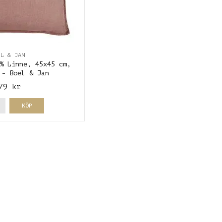
EL & JAN
% Linne, 45x45 cm,
 - Boel & Jan
79 kr
KÖP