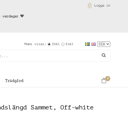
Logga in
3 vardagar
Moms visas:
Inkl
Exkl
0
Trädgård
ndslängd Sammet, Off-white