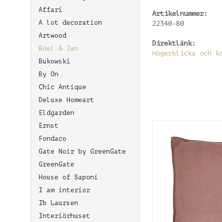
Affari
Artikelnummer:
A lot decoration
22340-80
Artwood
Direktlänk:
Boel & Jan
Högerklicka och k
Bukowski
By On
Chic Antique
Deluxe Homeart
Eldgarden
Ernst
Fondaco
Gate Noir by GreenGate
GreenGate
House of Saponi
I am interior
Ib Laursen
Interiörhuset