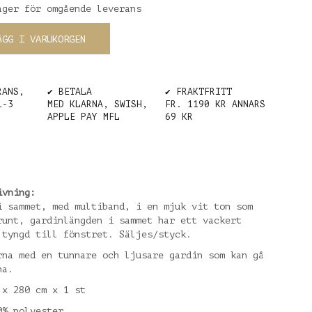
ager för omgående leverans
ÄGG I VARUKORGEN
RANS,
✔️ BETALA
✔️ FRAKTFRITT
1-3
MED KLARNA, SWISH,
FR. 1190 KR ANNARS
APPLE PAY MFL
69 KR
ivning:
i sammet, med multiband, i en mjuk vit ton som
runt, gardinlängden i sammet har ett vackert
 tyngd till fönstret. Säljes/styck.
rna med en tunnare och ljusare gardin som kan gå
na.
 x 280 cm x 1 st
0% polyester