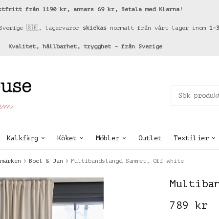
ktfritt från 1190 kr, annars 69 kr, Betala med Klarna!
Sverige 🇸🇪, lagervaror
skickas
normalt från vårt lager inom
1-
Kvalitet, hållbarhet, trygghet – från Sverige
hem
Kalkfärg
Köket
Möbler
Outlet
Textilier
umärken
Boel & Jan
Multibandslängd Sammet, Off-white
Multiba
789 kr