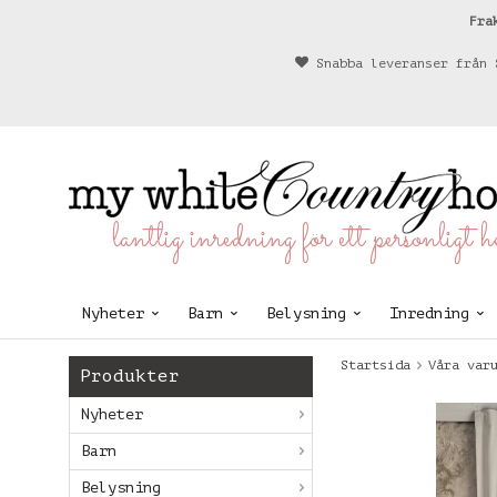
Fra
Snabba leveranser från 
lantlig inredning för ett personligt 
Nyheter
Barn
Belysning
Inredning
Startsida
Våra var
Produkter
Nyheter
Barn
Belysning