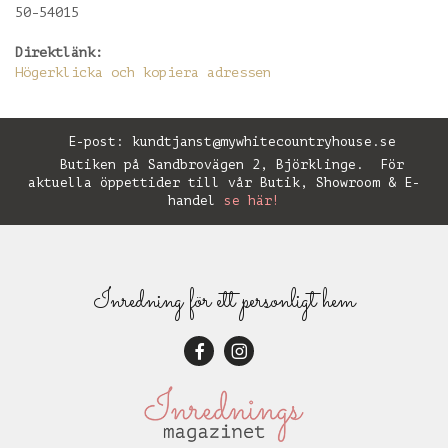
50-54015
Direktlänk:
Högerklicka och kopiera adressen
E-post:
kundtjanst@mywhitecountryhouse.se
Butiken på Sandbrovägen 2, Björklinge. För
aktuella öppettider till vår Butik, Showroom & E-
handel
se här!
Inredning för ett personligt hem