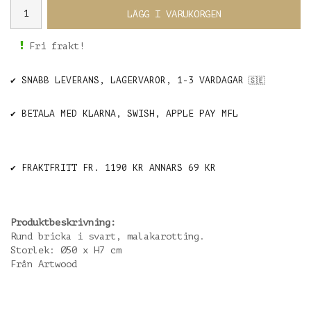
LÄGG I VARUKORGEN
Fri frakt!
✔️ SNABB LEVERANS, LAGERVAROR, 1-3 VARDAGAR
🇸🇪
✔️ BETALA MED KLARNA, SWISH, APPLE PAY MFL
✔️ FRAKTFRITT FR. 1190 KR ANNARS 69 KR
Produktbeskrivning:
Rund bricka i svart, malakarotting.
Storlek: Ø50 x H7 cm
Från Artwood