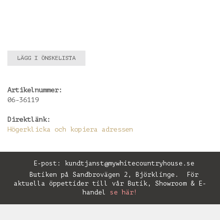
LÄGG I ÖNSKELISTA
Artikelnummer:
06-36119
Direktlänk:
Högerklicka och kopiera adressen
E-post:
kundtjanst@mywhitecountryhouse.se
Butiken på Sandbrovägen 2, Björklinge. För
aktuella öppettider till vår Butik, Showroom & E-
handel
se här!