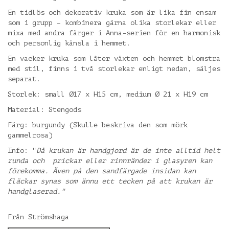
En tidlös och dekorativ kruka som är lika fin ensam
som i grupp – kombinera gärna olika storlekar eller
mixa med andra färger i Anna-serien för en harmonisk
och personlig känsla i hemmet.
En vacker kruka som låter växten och hemmet blomstra
med stil, finns i två storlekar enligt nedan, säljes
separat.
Storlek: small Ø17 x H15 cm, medium Ø 21 x H19 cm
Material: Stengods
Färg: burgundy (Skulle beskriva den som mörk
gammelrosa)
Info: "
Då krukan är handgjord är de inte alltid helt
runda och prickar eller rinnränder i glasyren kan
förekomma.
Även på den sandfärgade insidan kan
fläckar synas som ännu ett tecken på att krukan är
handglaserad."
Från Strömshaga