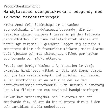
Produktbeskrivning:
Handglaserad stengodskruka i burgundy med
levande färgskiftningar
Kruka Anna från Strömshaga är en vacker
stengodskruka i handglaserad burgundy, där den
verkliga färgen upplevs ljusare än på den frilagda
produktbilden. Det fina reliefmönstret skapar ett
naturligt färgspel – glasyren lägger sig djupare i
mönstrets dalar och framträder mörkare, medan åsarna
blir ljusare och mer skimrande, vilket ger krukan
ett levande och mjukt uttryck.
Precis som övriga krukor i Anna-serien är varje
exemplar handgjort, vilket innebär att form, glasyr
och yta kan variera något. Små prickar, rinnränder
eller skiftningar är en naturlig del av det
hantverksmässiga utförandet. Även insidan i sandfärg
kan visa fläckar som ett bevis på handglaseringen.
Krukan har dräneringshål och levereras med ett
matchande fat, så att du kan plantera direkt i den
och samtidigt skydda underlaget.