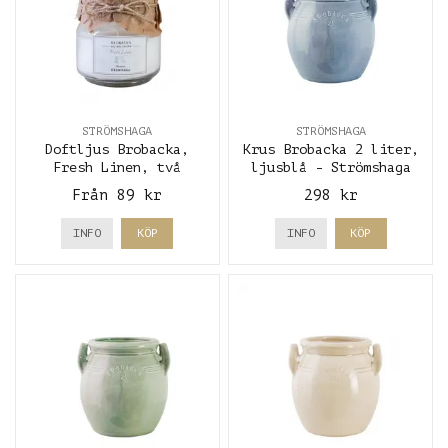
STRÖMSHAGA
STRÖMSHAGA
Doftljus Brobacka,
Krus Brobacka 2 liter,
Fresh Linen, två
ljusblå - Strömshaga
storlekar - Strömshaga
Från 89 kr
298 kr
INFO
KÖP
INFO
KÖP