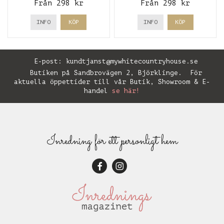
Från 298 kr
Från 298 kr
storlekar
INFO
KÖP
INFO
KÖP
E-post:
kundtjanst@mywhitecountryhouse.se
Butiken på Sandbrovägen 2, Björklinge. För
aktuella öppettider till vår Butik, Showroom & E-
handel
se här!
Inredning för ett personligt hem