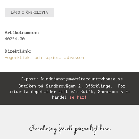
LÄGG I ÖNSKELISTA
Artikelnummer:
40254-00
Direktlänk:
Högerklicka och kopiera adressen
E-post:
kundtjanst@mywhitecountryhouse.se
Butiken på Sandbrovägen 2, Björklinge. För
aktuella öppettider till vår Butik, Showroom & E-
handel
se här!
Inredning för ett personligt hem