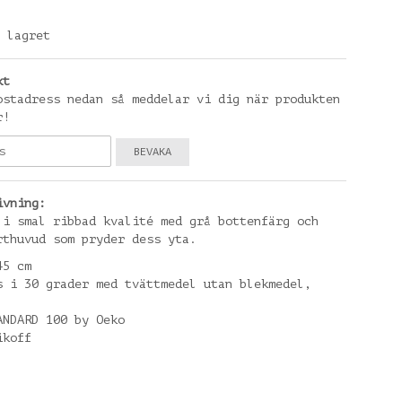
 lagret
kt
ostadress nedan så meddelar vi dig när produkten
r!
BEVAKA
ivning:
 i smal ribbad kvalité med grå bottenfärg och
rthuvud som pryder dess yta.
45 cm
s i 30 grader med tvättmedel utan blekmedel,
ANDARD 100 by Oeko
ikoff