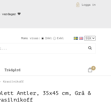
Logga in
3 vardagar
Moms visas:
Inkl
Exkl
0
Trädgård
- Krasilnikoff
blett Antler, 35x45 cm, Grå &
rasilnikoff