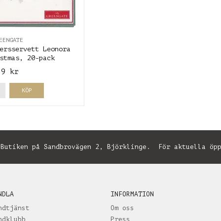
EENGATE
ersservett Leonora
stmas, 20-pack
59 kr
KÖP
utiken på Sandbrovägen 2, Björklinge. För aktuella öpp
NDLA
INFORMATION
ndtjänst
Om oss
ndklubb
Press