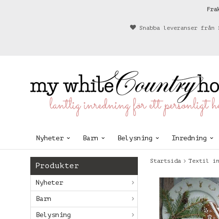
Fra
Snabba leveranser från 
lantlig inredning för ett personligt 
Nyheter
Barn
Belysning
Inredning
Startsida
Textil i
Produkter
Nyheter
Barn
Belysning