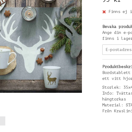
Finns ej i
Bevaka produ
Ange din e-p
finns i lage
Produktbeskr
Bordstablett
ett vitt hjo
Storlek: 35x
Info: Tvätta
hängtorkas
Material: ST
Från Kraslin