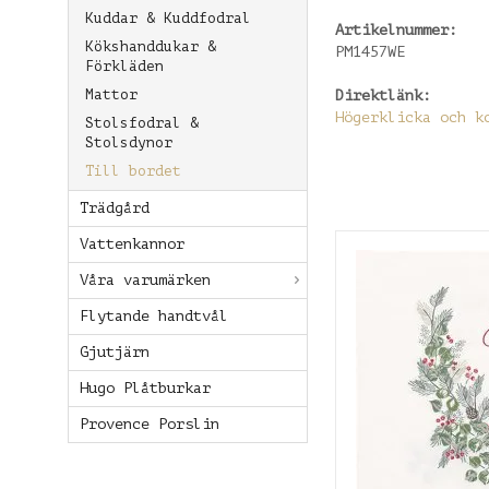
Kuddar & Kuddfodral
Artikelnummer:
Kökshanddukar &
PM1457WE
Förkläden
Mattor
Direktlänk:
Högerklicka och k
Stolsfodral &
Stolsdynor
Till bordet
Trädgård
Vattenkannor
Våra varumärken
Flytande handtvål
Gjutjärn
Hugo Plåtburkar
Provence Porslin