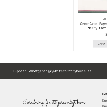
GR
GreenGate Papp
Merry Chri
INFO
E-post:
kundtjanst@mywhitecountryhouse.se
B
HA
Inredning för ett personligt hem
Ku
Ku