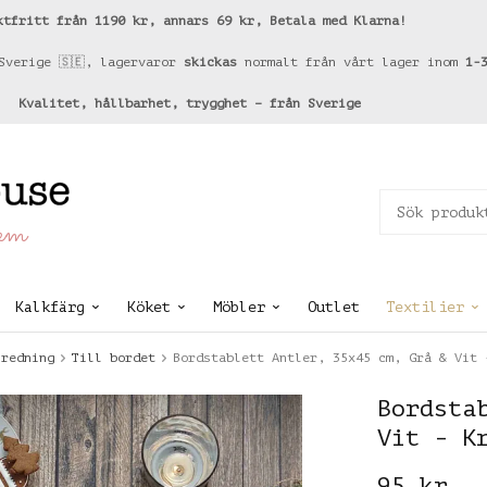
ktfritt från 1190 kr, annars 69 kr, Betala med Klarna!
Sverige 🇸🇪, lagervaror
skickas
normalt från vårt lager inom
1-
Kvalitet, hållbarhet, trygghet – från Sverige
hem
Kalkfärg
Köket
Möbler
Outlet
Textilier
nredning
Till bordet
Bordstablett Antler, 35x45 cm, Grå & Vit 
Bordsta
Vit - K
95 kr