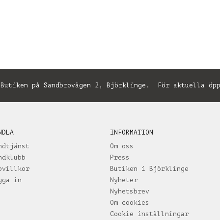
utiken på Sandbrovägen 2, Björklinge. För aktuella öpp
NDLA
INFORMATION
ndtjänst
Om oss
ndklubb
Press
pvillkor
Butiken i Björklinge
gga in
Nyheter
Nyhetsbrev
Om cookies
Cookie inställningar