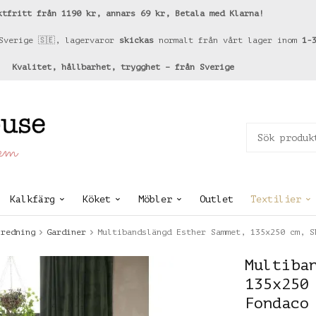
ktfritt från 1190 kr, annars 69 kr, Betala med Klarna!
Sverige 🇸🇪, lagervaror
skickas
normalt från vårt lager inom
1-
Kvalitet, hållbarhet, trygghet – från Sverige
hem
Kalkfärg
Köket
Möbler
Outlet
Textilier
nredning
Gardiner
Multibandslängd Esther Sammet, 135x250 cm, S
Multiba
135x250
Fondaco