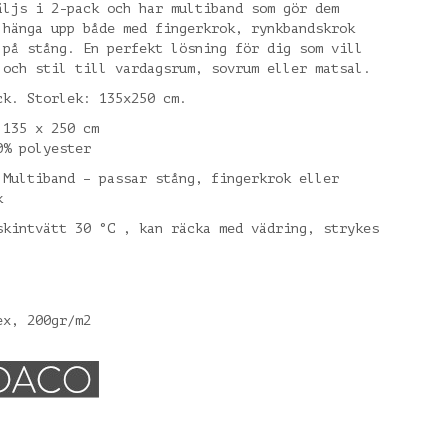
äljs i 2-pack och har multiband som gör dem
 hänga upp både med fingerkrok, rynkbandskrok
 på stång. En perfekt lösning för dig som vill
 och stil till vardagsrum, sovrum eller matsal.
ck. Storlek: 135x250 cm.
 135 x 250 cm
0% polyester
 Multiband – passar stång, fingerkrok eller
k
skintvätt 30 °C , kan räcka med vädring, strykes
ex, 200gr/m2