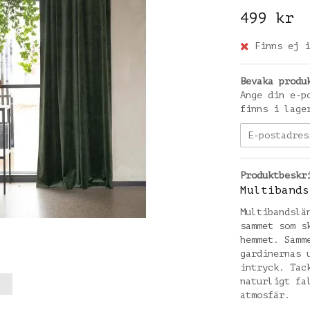
499 kr
Finns ej i
Bevaka produ
Ange din e-p
finns i lage
Produktbeskr
Multibands
Multibandslä
sammet som s
hemmet. Samm
gardinernas 
intryck. Tac
naturligt fa
atmosfär.