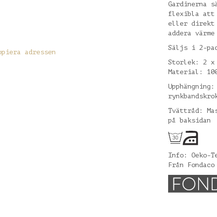
Gardinerna s
flexibla att
eller direkt
addera värme
Säljs i 2-pa
opiera adressen
Storlek: 2 x
Material: 10
Upphängning:
rynkbandskro
Tvättråd: Ma
på baksidan
Info: Oeko-T
Från Fondaco