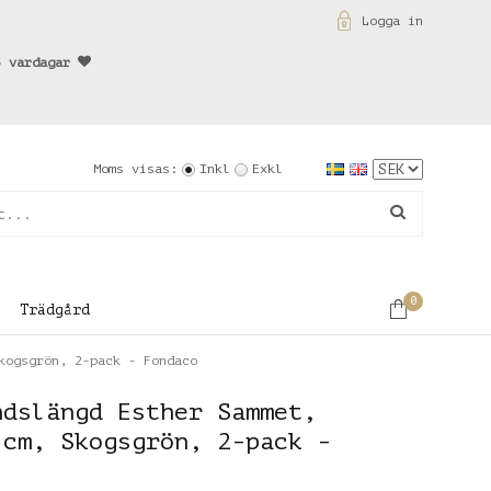
Logga in
3 vardagar
Moms visas:
Inkl
Exkl
0
Trädgård
kogsgrön, 2-pack - Fondaco
ndslängd Esther Sammet,
 cm, Skogsgrön, 2-pack -