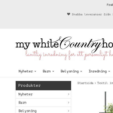
Fra
Snabba leveranser från 
lantlig inredning för ett personligt 
Nyheter
Barn
Belysning
Inredning
Startsida
Textil i
Produkter
Nyheter
Barn
Belysning