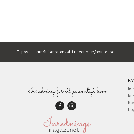
E-post:
kundtjanst@mywhitecountryhouse.se
B
HA
Inredning för ett personligt hem
Ku
Ku
Kö
Lo