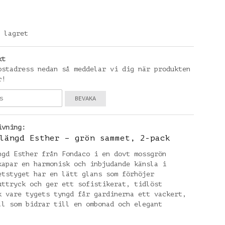
 lagret
kt
ostadress nedan så meddelar vi dig när produkten
r!
BEVAKA
ivning:
längd Esther – grön sammet, 2-pack
ngd Esther från Fondaco i en dovt mossgrön
kapar en harmonisk och inbjudande känsla i
etstyget har en lätt glans som förhöjer
uttryck och ger ett sofistikerat, tidlöst
k vare tygets tyngd får gardinerna ett vackert,
ll som bidrar till en ombonad och elegant