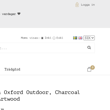
Logga in
3 vardagar
Moms visas:
Inkl
Exkl
0
Trädgård
a Oxford Outdoor, Charcoal
Artwood
kr