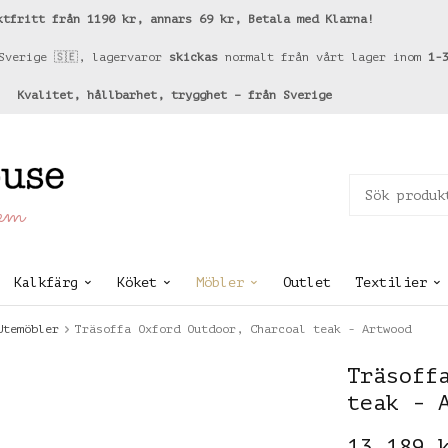
ktfritt från 1190 kr, annars 69 kr, Betala med Klarna!
Sverige 🇸🇪, lagervaror
skickas
normalt från vårt lager inom
1-
Kvalitet, hållbarhet, trygghet – från Sverige
hem
Kalkfärg
Köket
Möbler
Outlet
Textilier
Utemöbler
Träsoffa Oxford Outdoor, Charcoal teak - Artwood
Träsoff
teak - 
13 189 