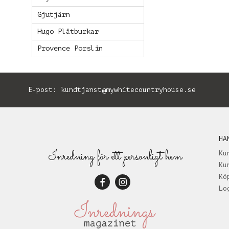
Gjutjärn
Hugo Plåtburkar
Provence Porslin
E-post:
kundtjanst@mywhitecountryhouse.se
B
HA
Inredning för ett personligt hem
Ku
Ku
Kö
Lo