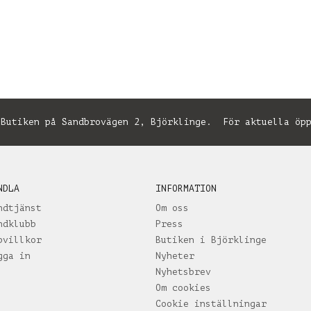
utiken på Sandbrovägen 2, Björklinge. För aktuella öpp
NDLA
INFORMATION
ndtjänst
Om oss
ndklubb
Press
pvillkor
Butiken i Björklinge
gga in
Nyheter
Nyhetsbrev
Om cookies
Cookie inställningar