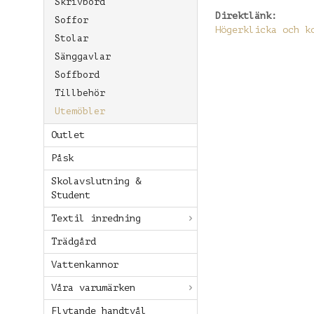
Skrivbord
Direktlänk:
Soffor
Högerklicka och k
Stolar
Sänggavlar
Soffbord
Tillbehör
Utemöbler
Outlet
Påsk
Skolavslutning &
Student
Textil inredning
Trädgård
Vattenkannor
Våra varumärken
Flytande handtvål