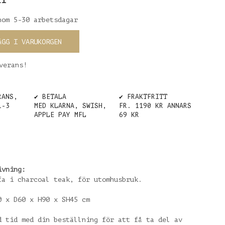
nom 5-30 arbetsdagar
ÄGG I VARUKORGEN
verans!
RANS,
✔️ BETALA
✔️ FRAKTFRITT
1-3
MED KLARNA, SWISH,
FR. 1190 KR ANNARS
APPLE PAY MFL
69 KR
ivning:
fa i charcoal teak, för utomhusbruk.
0 x D60 x H90 x SH45 cm
d tid med din beställning för att få ta del av