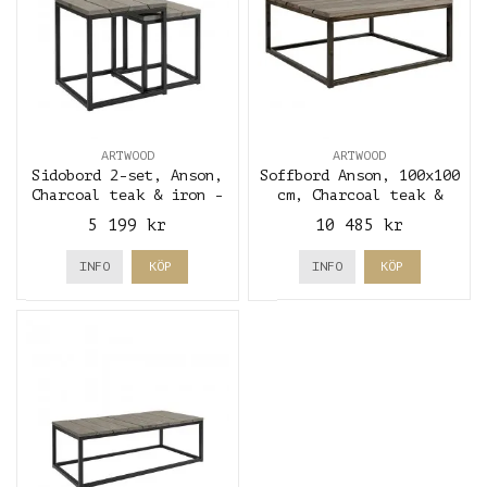
ARTWOOD
ARTWOOD
Sidobord 2-set, Anson,
Soffbord Anson, 100x100
Charcoal teak & iron -
cm, Charcoal teak &
Artwood
iron - Artwood
5 199 kr
10 485 kr
INFO
KÖP
INFO
KÖP