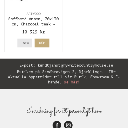
ARTWOOD
Soffbord Anson, 70x130
cm, Charcoal teak -
Artwood
10 329 kr
INFO
KÖP
E-post:
kundtjanst@mywhitecountryhouse.se
Butiken på Sandbrovägen 2, Björklinge. För
aktuella öppettider till vår Butik, Showroom & E-
handel
se här!
Inredning för ett personligt hem