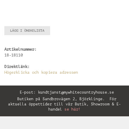
LÄGG I ÖNSKELISTA
Artikelnummer:
18-18110
Direktlänk:
Högerklicka och kopiera adressen
E-post:
kundtjanst@mywhitecountryhouse.se
Butiken på Sandbrovägen 2, Björklinge. För
aktuella öppettider till vår Butik, Showroom & E-
handel
se här!