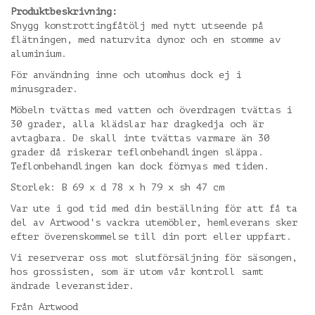
Produktbeskrivning:
Snygg konstrottingfåtölj med nytt utseende på
flätningen, med naturvita dynor och en stomme av
aluminium.
För användning inne och utomhus dock ej i
minusgrader.
Möbeln tvättas med vatten och överdragen tvättas i
30 grader, alla klädslar har dragkedja och är
avtagbara. De skall inte tvättas varmare än 30
grader då riskerar teflonbehandlingen släppa.
Teflonbehandlingen kan dock förnyas med tiden.
Storlek: B 69 x d 78 x h 79 x sh 47 cm
Var ute i god tid med din beställning för att få ta
del av Artwood's vackra utemöbler, hemleverans sker
efter överenskommelse till din port eller uppfart.
Vi reserverar oss mot slutförsäljning för säsongen,
hos grossisten, som är utom vår kontroll samt
ändrade leveranstider.
Från Artwood