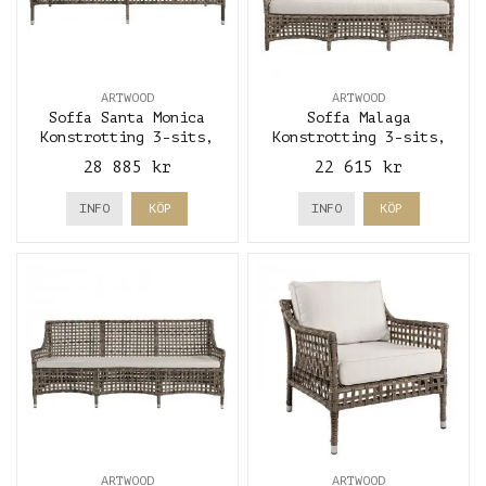
ARTWOOD
ARTWOOD
Soffa Santa Monica
Soffa Malaga
Konstrotting 3-sits,
Konstrotting 3-sits,
inkl. dynor, classic
inkl. dynor, Classic
28 885 kr
22 615 kr
grey - Artwood
grey - Artwood
INFO
KÖP
INFO
KÖP
ARTWOOD
ARTWOOD