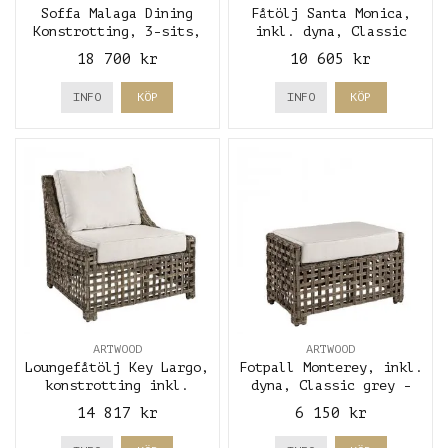
Soffa Malaga Dining
Fåtölj Santa Monica,
Konstrotting, 3-sits,
inkl. dyna, Classic
inkl. dynor, Classic
grey - Artwood
18 700 kr
10 605 kr
grey - Artwood
INFO
KÖP
INFO
KÖP
ARTWOOD
ARTWOOD
Loungefåtölj Key Largo,
Fotpall Monterey, inkl.
konstrotting inkl.
dyna, Classic grey -
dyna, Classic grey -
Artwood
14 817 kr
6 150 kr
Artwood