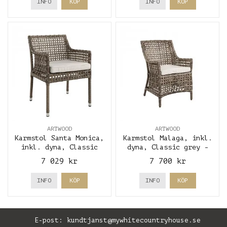
INFO
KÖP
INFO
KÖP
ARTWOOD
ARTWOOD
Karmstol Santa Monica,
Karmstol Malaga, inkl.
inkl. dyna, Classic
dyna, Classic grey -
grey - Artwood
Artwood
7 029 kr
7 700 kr
INFO
KÖP
INFO
KÖP
E-post:
kundtjanst@mywhitecountryhouse.se