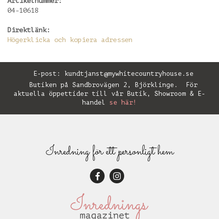
Artikelnummer:
04-10618
Direktlänk:
Högerklicka och kopiera adressen
E-post:
kundtjanst@mywhitecountryhouse.se
Butiken på Sandbrovägen 2, Björklinge. För
aktuella öppettider till vår Butik, Showroom & E-
handel
se här!
Inredning för ett personligt hem