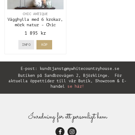
CHIC ANTIQUE
Vägghylla med 6 krokar,
mörk natur - Chic
Antique
1 895 kr
INFO
KÖP
E-post:
kundtjanst@mywhitecountryhouse.se
Butiken på Sandbrovägen 2, Björklinge. För
aktuella öppettider till vår Butik, Showroom & E-
handel
se här!
Inredning för ett personligt hem