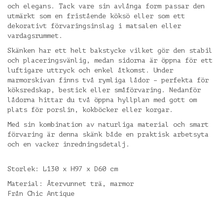
och elegans. Tack vare sin avlånga form passar den
utmärkt som en fristående köksö eller som ett
dekorativt förvaringsinslag i matsalen eller
vardagsrummet.
Skänken har ett helt bakstycke vilket gör den stabil
och placeringsvänlig, medan sidorna är öppna för ett
luftigare uttryck och enkel åtkomst. Under
marmorskivan finns två rymliga lådor – perfekta för
köksredskap, bestick eller småförvaring. Nedanför
lådorna hittar du två öppna hyllplan med gott om
plats för porslin, kokböcker eller korgar.
Med sin kombination av naturliga material och smart
förvaring är denna skänk både en praktisk arbetsyta
och en vacker inredningsdetalj.
Storlek: L130 x H97 x D60 cm
Material: Återvunnet trä, marmor
Från Chic Antique