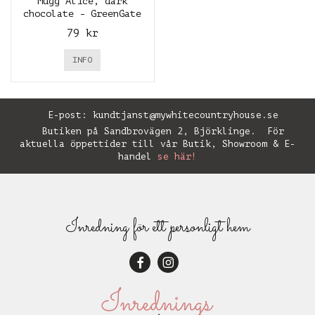
Mugg Alice, dark
chocolate - GreenGate
79 kr
INFO
E-post:
kundtjanst@mywhitecountryhouse.se
Butiken på Sandbrovägen 2, Björklinge. För
aktuella öppettider till vår Butik, Showroom & E-
handel
se här!
Inredning för ett personligt hem