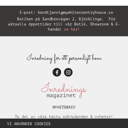
E-post:
kundtjanst@mywhitecountryhouse.se
Butiken på Sandbrovägen 2, Björklinge. För
aktuella öppettider till vår Butik, Showroom & E-
handel
se här!
Inredning för ett personligt hem
NYHETSBREV
Ta del av våra bästa erbjudanden & nyheter!
VI ANVÄNDER COOKIES