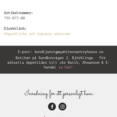
Artikelnummer:
795-073-00
Direktlänk:
Högerklicka och kopiera adressen
E-post:
kundtjanst@mywhitecountryhouse.se
Butiken på Sandbrovägen 2, Björklinge. För
aktuella öppettider till vår Butik, Showroom & E-
handel
se här!
Inredning för ett personligt hem