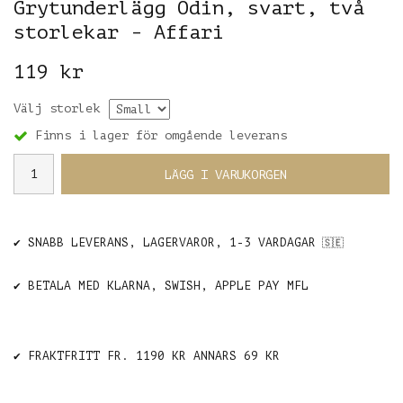
Grytunderlägg Odin, svart, två
storlekar - Affari
119 kr
Välj storlek
Finns i lager för omgående leverans
LÄGG I VARUKORGEN
✔️ SNABB LEVERANS, LAGERVAROR, 1-3 VARDAGAR
🇸🇪
✔️ BETALA MED KLARNA, SWISH, APPLE PAY MFL
✔️ FRAKTFRITT FR. 1190 KR ANNARS 69 KR