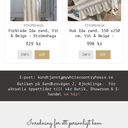
STRÖMSHAGA
STRÖMSHAGA
Förkläde Ida rand, Vit
Duk Ida rand, 150 x250
& Beige - Strömshaga
cm, Vit & Beige -
Strömshaga
329 kr
998 kr
INFO
KÖP
INFO
KÖP
E-post:
kundtjanst@mywhitecountryhouse.se
Butiken på Sandbrovägen 2, Björklinge. För
aktuella öppettider till vår Butik, Showroom & E-
handel
se här!
Inredning för ett personligt hem