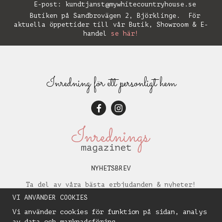
E-post:
kundtjanst@mywhitecountryhouse.se
Butiken på Sandbrovägen 2, Björklinge. För
aktuella öppettider till vår Butik, Showroom & E-
handel
se här!
Inredning för ett personligt hem
NYHETSBREV
Ta del av våra bästa erbjudanden & nyheter!
VI ANVÄNDER COOKIES
Vi använder cookies för funktion på sidan, analys
av data och marknadsföring.