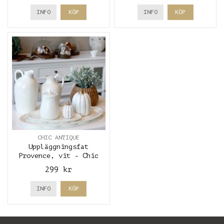
INFO
KÖP
INFO
KÖP
CHIC ANTIQUE
Uppläggningsfat
Provence, vit - Chic
Antique
299 kr
INFO
KÖP