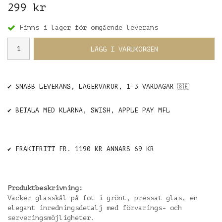
299 kr
Finns i lager för omgående leverans
LÄGG I VARUKORGEN
✔️ SNABB LEVERANS, LAGERVAROR, 1-3 VARDAGAR
🇸🇪
✔️ BETALA MED KLARNA, SWISH, APPLE PAY MFL
✔️ FRAKTFRITT FR. 1190 KR ANNARS 69 KR
Produktbeskrivning:
Vacker glasskål på fot i grönt, pressat glas, en
elegant inredningsdetalj med förvarings- och
serveringsmöjligheter.