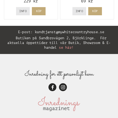
229 kr
69 kr
INFO
KÖP
INFO
KÖP
E-post:
kundtjanst@mywhitecountryhouse.se
Butiken på Sandbrovägen 2, Björklinge. För
aktuella öppettider till vår Butik, Showroom & E-
handel
se här!
Inredning för ett personligt hem