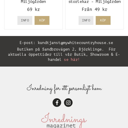
Miljögården
storlekar - Miljögården
69 kr
Från 49 kr
INFO
KÖP
INFO
KÖP
E-post:
kundtjanst@mywhitecountryhouse.se
Butiken på Sandbrovägen 2, Björklinge. För
aktuella öppettider till vår Butik, Showroom & E-
handel
se här!
Inredning för ett personligt hem