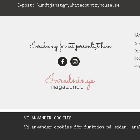
E-post:
kundtjanst@mywhitecountryhouse.se
B
HA
Inredning för ett personligt hem
Ku
Ku
Kö
Lo
VI ANVÄNDER COOKIES
Vi använder cookies för funktion på sidan, ana