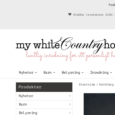
Fra
Snabba leveranser från 
lantlig inredning för ett personligt 
Nyheter
Barn
Belysning
Inredning
Startsida
Kalkfärg
Produkter
Nyheter
Barn
Belysning