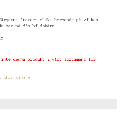
färgerna återges olika beroende på vilken
du har på din bildskärm.
ir
 inte denna produkt i vårt sortiment för
s startsida »