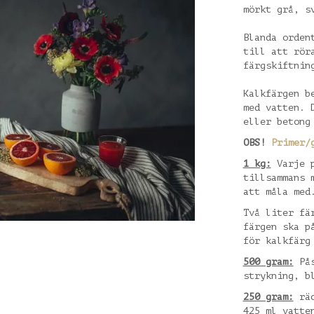
mörkt grå, s
Blanda orden
till att rör
färgskiftnin
Kalkfärgen b
med vatten. 
eller betong
OBS!
Primer/
1 kg:
Varje p
tillsammans 
att måla med
Två liter fä
färgen ska p
för kalkfärg
500 gram:
Pås
strykning, b
250 gram:
räc
425 ml vatte