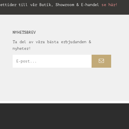
ettider till vår Butik, Showroom & E-handel
se här!
NYHETSBREV
Ta del av våra bästa erbjudanden &
nyheter!