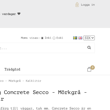
Logga in
3 vardagar
Moms visas:
Inkl
Exkl
0
Trädgård
co - Mörkgrå - Kalklitir
g Concrete Secco - Mörkgrå -
ir
kfärg till väggar, tak mm. Concrete Secco är en