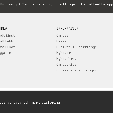
utiken på Sandbrovägen 2, Björklinge. För aktuella öpp
NDLA
INFORMATION
ndtjänst
Om oss
ndklubb
Press
pvillkor
Butiken i Björklinge
gga in
Nyheter
Nyhetsbrev
Om cookies
Cookie inställningar
lys av data och marknadsföring.