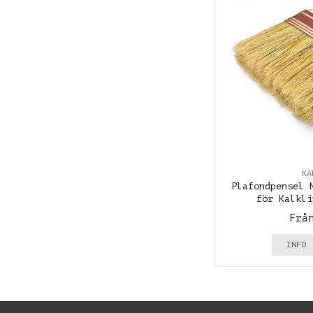
KA
Plafondpensel 
för Kalkli
Frå
INFO