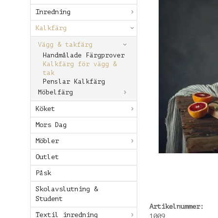
Inredning
Kalkfärg
Vägg & takfärg
Handmålade Färgprover
Kalkfärg för vägg &
tak
Penslar Kalkfärg
Möbelfärg
Köket
Mors Dag
Möbler
Outlet
Påsk
Skolavslutning &
Student
Artikelnummer:
Textil inredning
1009