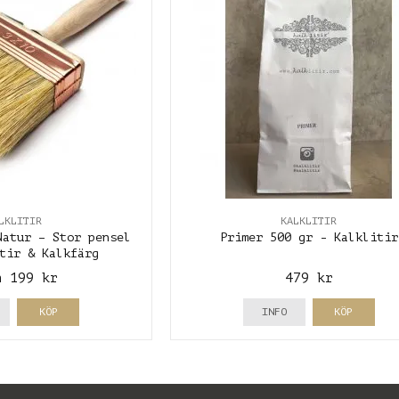
LKLITIR
KALKLITIR
Natur – Stor pensel
Primer 500 gr - Kalklitir
tir & Kalkfärg
n 199 kr
479 kr
KÖP
INFO
KÖP