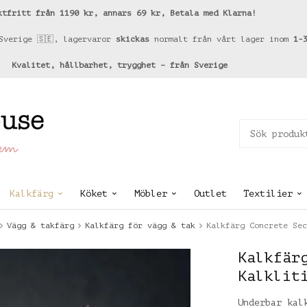
ktfritt från 1190 kr, annars 69 kr, Betala med Klarna!
Sverige 🇸🇪, lagervaror
skickas
normalt från vårt lager inom
1-
Kvalitet, hållbarhet, trygghet – från Sverige
hem
Kalkfärg
Köket
Möbler
Outlet
Textilier
Vägg & takfärg
Kalkfärg för vägg & tak
Kalkfärg Concrete Sec
Kalkfär
Kalklit
Underbar kal