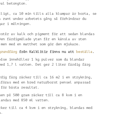
val betongton.
tligt, ca 10 min tills alla klumpar är borta, se
a runt under arbetets gång så förhindrar du
gar i målningen.
estår av kalk och pigment för att sedan blandas
Den färdigmålade ytan får en känsla av sten
 men med en matthet som gör den mjukare.
grundfärg
från Kalklitir finns nu att
beställa
.
åse innehåller 1 kg pulver som du blandar
med 1,7 l vatten. Det ger 2 liter färdig färg
.
rdig färg räcker till ca 16 m2 i en strykning,
åföras med en bred naturborst pensel anpassad
 för bästa resultat.
en på 500 gram räcker till ca 8 kvm i en
landas med 850 ml vatten.
ker till ca 4 kvm i en strykning, blandas med
n.