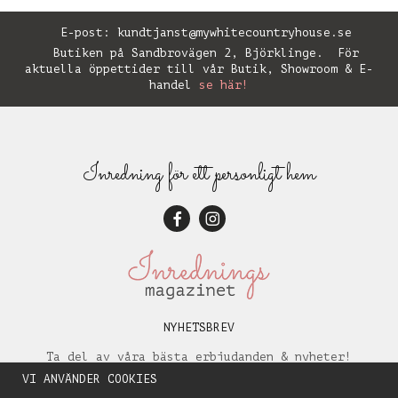
E-post:
kundtjanst@mywhitecountryhouse.se
Butiken på Sandbrovägen 2, Björklinge. För
aktuella öppettider till vår Butik, Showroom & E-
handel
se här!
Inredning för ett personligt hem
NYHETSBREV
Ta del av våra bästa erbjudanden & nyheter!
VI ANVÄNDER COOKIES