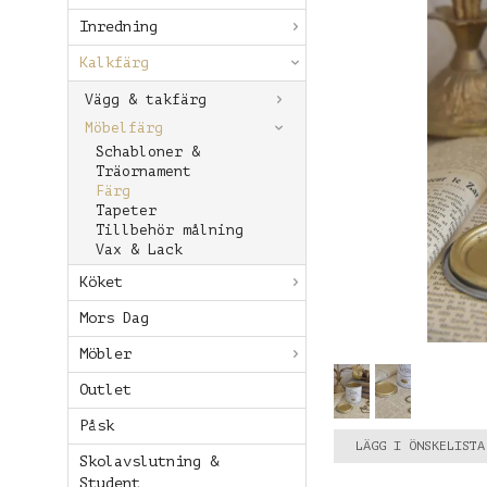
Inredning
Kalkfärg
Vägg & takfärg
Möbelfärg
Schabloner &
Träornament
Färg
Tapeter
Tillbehör målning
Vax & Lack
Köket
Mors Dag
Möbler
Outlet
Påsk
LÄGG I ÖNSKELISTA
Skolavslutning &
Student