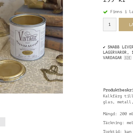
Finns i l
L
✔️ SNABB LEVE
LAGERVAROR, 
VARDAGAR
🇸🇪
Produktbeskr
Kalkfärg til
glas, metall
Mängd: 200 m
Täckning: me
Torktid: kan