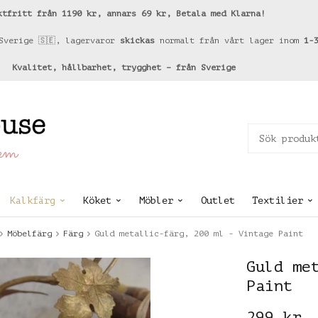
ktfritt från 1190 kr, annars 69 kr, Betala med Klarna!
Sverige 🇸🇪, lagervaror
skickas
normalt från vårt lager inom
1-
Kvalitet, hållbarhet, trygghet – från Sverige
hem
Kalkfärg
Köket
Möbler
Outlet
Textilier
Möbelfärg
Färg
Guld metallic-färg, 200 ml - Vintage Paint
Guld me
Paint
299 kr