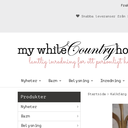
Fra
Snabba leveranser från 
lantlig inredning för ett personligt 
Nyheter
Barn
Belysning
Inredning
Startsida
Kalkfärg
Produkter
Nyheter
Barn
Belysning