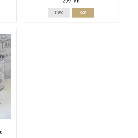
299 kr
INFO
KÖP
t