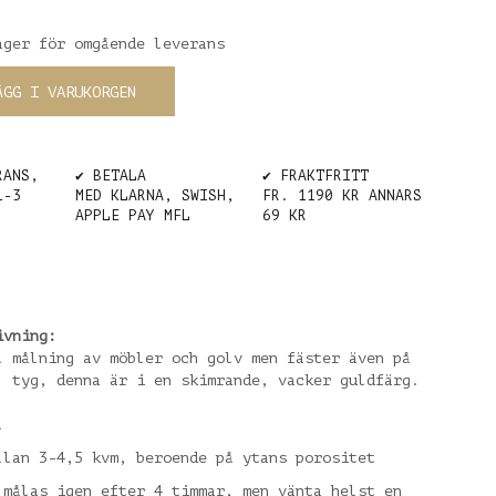
ager för omgående leverans
ÄGG I VARUKORGEN
RANS,
✔️ BETALA
✔️ FRAKTFRITT
1-3
MED KLARNA, SWISH,
FR. 1190 KR ANNARS
APPLE PAY MFL
69 KR
ivning:
l målning av möbler och golv men fäster även på
, tyg, denna är i en skimrande, vacker guldfärg.
l
llan 3-4,5 kvm, beroende på ytans porositet
 målas igen efter 4 timmar, men vänta helst en