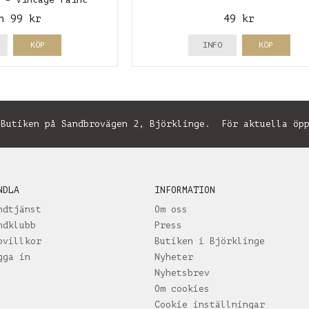
n 99 kr
49 kr
KÖP
INFO
KÖP
utiken på Sandbrovägen 2, Björklinge. För aktuella öpp
NDLA
INFORMATION
ndtjänst
Om oss
ndklubb
Press
pvillkor
Butiken i Björklinge
gga in
Nyheter
Nyhetsbrev
Om cookies
Cookie inställningar