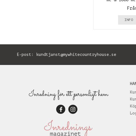
Frå
INFO
E-post:
kundtjanst@mywhitecountryhouse.se
B
HA
Inredning för ett personligt hem
Ku
Ku
Kö
Lo