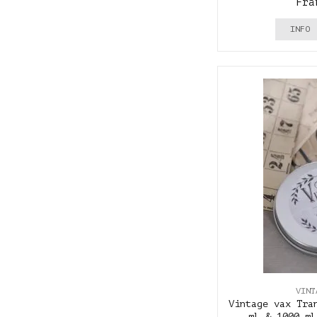
Frå
INFO
VINT
Vintage vax Tra
ml & 1000 ml