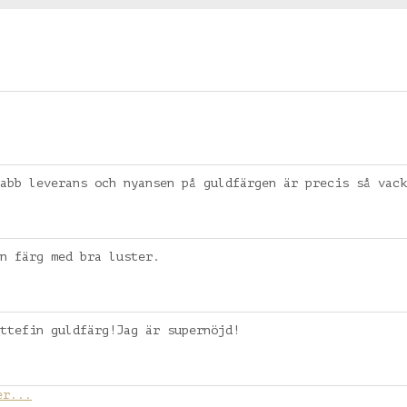
abb leverans och nyansen på guldfärgen är precis så vack
n färg med bra luster.
ttefin guldfärg!Jag är supernöjd!
er...