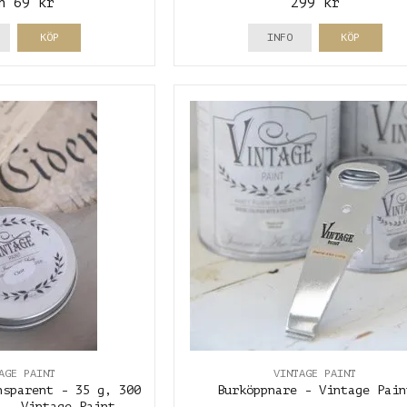
n 69 kr
299 kr
KÖP
INFO
KÖP
AGE PAINT
VINTAGE PAINT
nsparent - 35 g, 300
Burköppnare - Vintage Pain
 - Vintage Paint