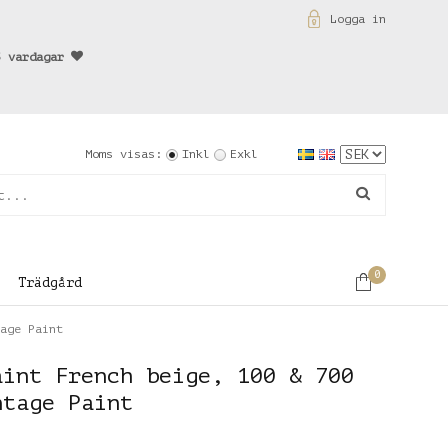
Logga in
3 vardagar
Moms visas:
Inkl
Exkl
0
Trädgård
age Paint
aint French beige, 100 & 700
ntage Paint