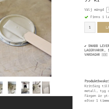
Välj mängd
Finns i l
L
✔️ SNABB LEVE
LAGERVAROR, 
VARDAGAR
🇸🇪
Produktbeskr
Kritfärg til
metall, tyg 
Färgen är yt
efter 1 timm