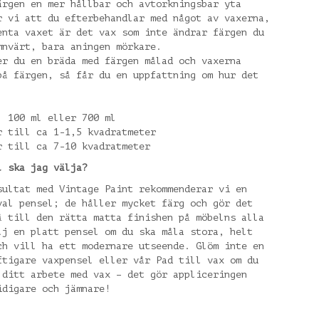
ärgen en mer hållbar och avtorkningsbar yta
r vi att du efterbehandlar med något av vaxerna,
enta vaxet är det vax som inte ändrar färgen du
mnvärt, bara aningen mörkare.
er du en bräda med färgen målad och vaxerna
på färgen, så får du en uppfattning om hur det
, 100 ml eller 700 ml
r till ca 1-1,5 kvadratmeter
r till ca 7-10 kvadratmeter
l ska jag välja?
sultat med Vintage Paint rekommenderar vi en
val pensel; de håller mycket färg och gör det
å till den rätta matta finishen på möbelns alla
lj en platt pensel om du ska måla stora, helt
ch vill ha ett modernare utseende. Glöm inte en
ftigare vaxpensel eller vår Pad till vax om du
 ditt arbete med vax – det gör appliceringen
idigare och jämnare!