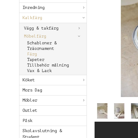
Inredning
Kalkfärg
Vägg & takfärg
Möbelfärg
Schabloner &
Träornament
Färg
Tapeter
Tillbehör målning
Vax & Lack
Köket
Mors Dag
Möbler
Outlet
Påsk
Skolavslutning &
Student