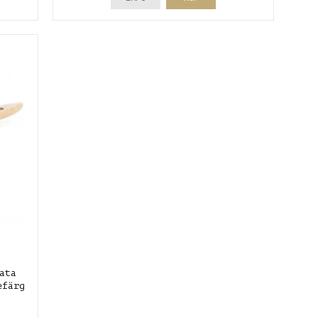
ata
efärg