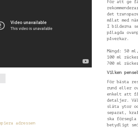
För att ge f
rekommendera
det transpar
målat med nä
I bilderna s
pålagda ovan
påverkar.
Mängd: 50 ml
100 ml räcke
700 ml räcke
Vilken pense
För bästa re
rund eller o
enkelt att f
detaljer. Vä
släta ytor o
separat, kra
ska försegla
opiera adressen
betydligt sm