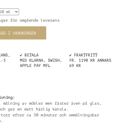
ager för omgående leverans
ÄGG I VARUKORGEN
RANS,
✔️ BETALA
✔️ FRAKTFRITT
1-3
MED KLARNA, SWISH,
FR. 1190 KR ANNARS
APPLE PAY MFL
69 KR
ivning:
l målning av möbler men fäster även på glas,
och ger en matt härlig känsla.
-torr efter ca 30 minuter och ommålningsbar
e.