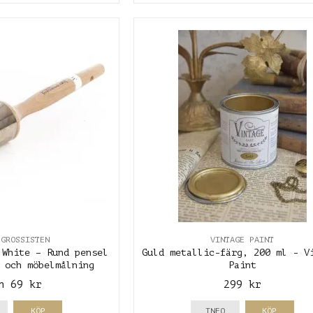
LGROSSISTEN
VINTAGE PAINT
 White – Rund pensel
Guld metallic-färg, 200 ml - V
 och möbelmålning
Paint
n 69 kr
299 kr
KÖP
INFO
KÖP