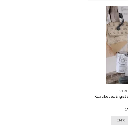
VINT
Krackeleringsf
1
INFO