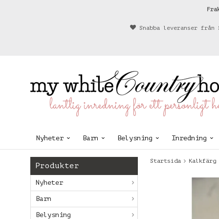
Fra
Snabba leveranser från 
lantlig inredning för ett personligt 
Nyheter
Barn
Belysning
Inredning
Startsida
Kalkfärg
Produkter
Nyheter
Barn
Belysning