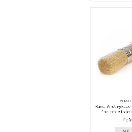
PENSE
Rund Anstrykare
för precision
Frå
INFO