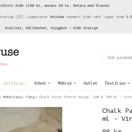
ktfritt från 1190 kr, annars 69 kr, Betala med Klarna!
Sverige 🇸🇪, lagervaror
skickas
normalt från vårt lager inom
1-
Kvalitet, hållbarhet, trygghet – från Sverige
hem
Kalkfärg
Köket
Möbler
Outlet
Textilier
Möbelfärg
Färg
Chalk Paint French beige, 100 & 700 ml - Vint
Chalk P
ml - Vi
99 kr