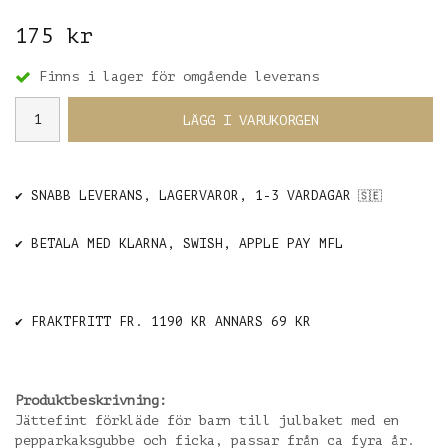
175 kr
Finns i lager för omgående leverans
LÄGG I VARUKORGEN
✔️ SNABB LEVERANS, LAGERVAROR, 1-3 VARDAGAR
🇸🇪
✔️ BETALA MED KLARNA, SWISH, APPLE PAY MFL
✔️ FRAKTFRITT FR. 1190 KR ANNARS 69 KR
Produktbeskrivning:
Jättefint förkläde för barn till julbaket med en
pepparkaksgubbe och ficka, passar från ca fyra år.