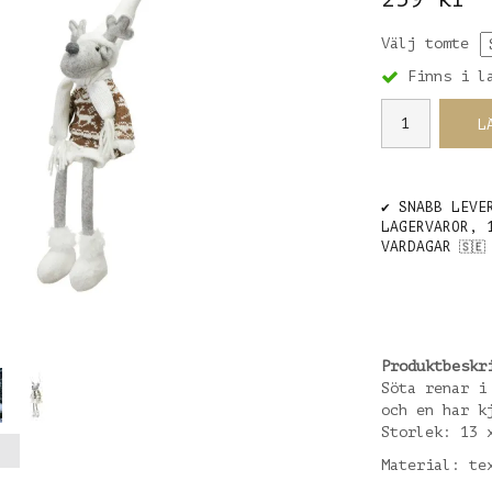
Välj tomte
Finns i l
L
✔️ SNABB LEVE
LAGERVAROR, 
VARDAGAR
🇸🇪
Produktbeskr
Söta renar i
och en har k
Storlek: 13 
Material: te