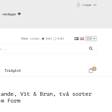
Logga in
3 vardagar
Moms visas:
Inkl
Exkl
0
Trädgård
tande, Vit & Brun, två sorter
lm Form