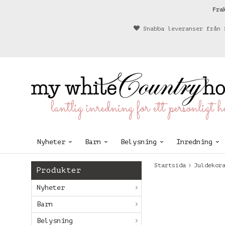
Fra
Snabba leveranser från 
lantlig inredning för ett personligt 
Nyheter
Barn
Belysning
Inredning
Startsida
Juldekor
Produkter
Nyheter
Barn
Belysning