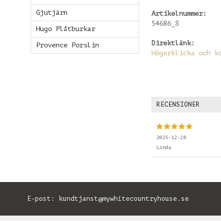
Gjutjärn
Artikelnummer:
54686_S
Hugo Plåtburkar
Direktlänk:
Provence Porslin
Högerklicka och k
RECENSIONER
2025-12-28
Linda
E-post:
kundtjanst@mywhitecountryhouse.se
B