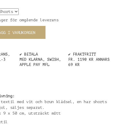
ager för omgående leverans
ÄGG I VARUKORGEN
RANS,
✔️ BETALA
✔️ FRAKTFRITT
1-3
MED KLARNA, SWISH,
FR. 1190 KR ANNARS
APPLE PAY MFL
69 KR
ivning:
 textil med vit och brun klädsel, en har shorts
jol, säljes separat.
x 9 x 50 cm, utsträckt mått
xtil