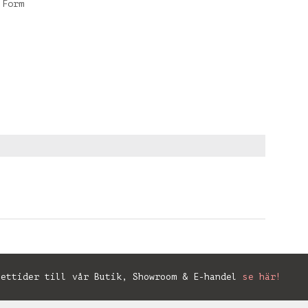
 Form
ettider till vår Butik, Showroom & E-handel
se här!