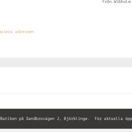
Från Wikholm
opiera adressen
utiken på Sandbrovägen 2, Björklinge. För aktuella öpp