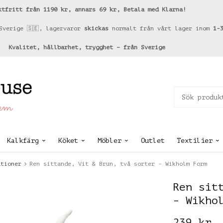
ktfritt från 1190 kr, annars 69 kr, Betala med Klarna!
Sverige 🇸🇪, lagervaror
skickas
normalt från vårt lager inom
1-
Kvalitet, hållbarhet, trygghet – från Sverige
hem
Kalkfärg
Köket
Möbler
Outlet
Textilier
ationer
Ren sittande, Vit & Brun, två sorter - Wikholm Form
Ren sit
- Wikho
239 kr