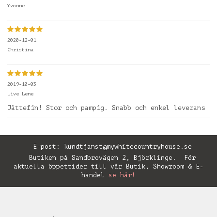
Yvonne
2020-12-01
Christina
2019-10-03
Live Lene
Jättefin! Stor och pampig. Snabb och enkel leverans
E-post:
kundtjanst@mywhitecountryhouse.se
Butiken på Sandbrovägen 2, Björklinge. För
aktuella öppettider till vår Butik, Showroom & E-
handel
se här!