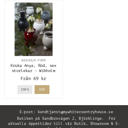
WIKHOLM FORM
Kruka Anya, Röd, sex
storlekar - Wikholm
Form
Från 69 kr
INFO
KÖP
E-post:
kundtjanst@mywhitecountryhouse.se
Butiken på Sandbrovägen 2, Björklinge. För
aktuella öppettider till vår Butik, Showroom & E-