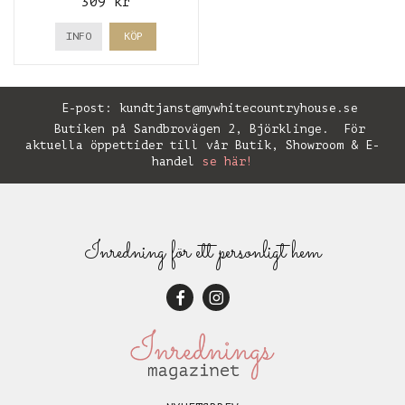
309 kr
INFO
KÖP
E-post:
kundtjanst@mywhitecountryhouse.se
Butiken på Sandbrovägen 2, Björklinge. För
aktuella öppettider till vår Butik, Showroom & E-
handel
se här!
Inredning för ett personligt hem