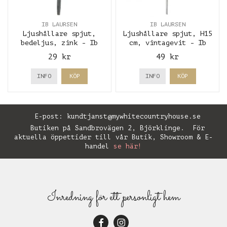
IB LAURSEN
IB LAURSEN
Ljushållare spjut,
Ljushållare spjut, H15
bedeljus, zink - Ib
cm, vintagevit - Ib
Laursen
Laursen
29 kr
49 kr
INFO
KÖP
INFO
KÖP
E-post:
kundtjanst@mywhitecountryhouse.se
Butiken på Sandbrovägen 2, Björklinge. För
aktuella öppettider till vår Butik, Showroom & E-
handel
se här!
Inredning för ett personligt hem